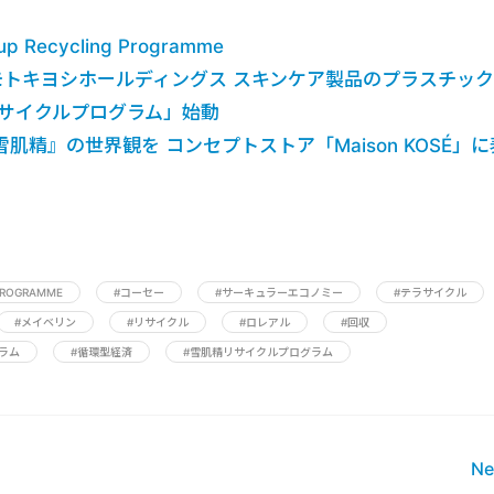
up Recycling Programme
モトキヨシホールディングス スキンケア製品のプラスチック
リサイクルプログラム」始動
肌精』の世界観を コンセプトストア「Maison KOSÉ」に
 PROGRAMME
#コーセー
#サーキュラーエコノミー
#テラサイクル
#メイベリン
#リサイクル
#ロレアル
#回収
ラム
#循環型経済
#雪肌精リサイクルプログラム
Ne