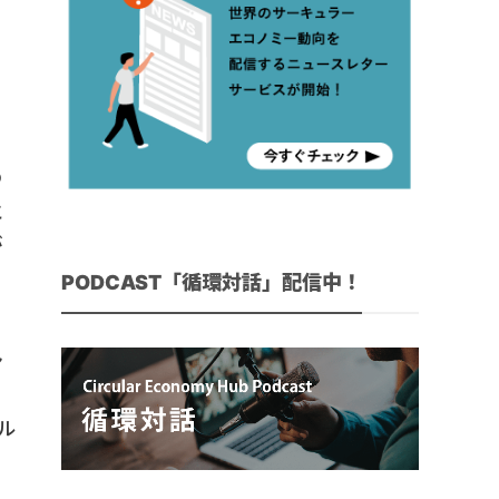
く
の
と
が
PODCAST「循環対話」配信中！
ン
の
ル