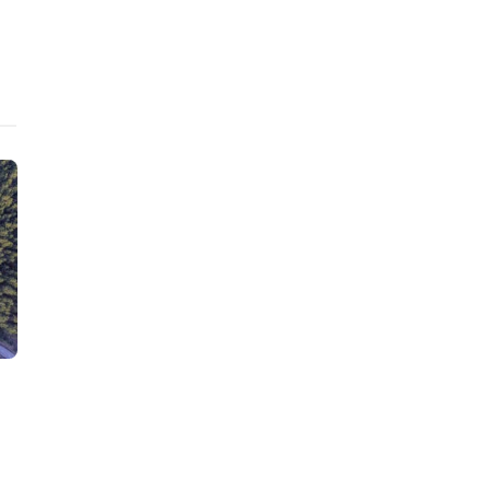
ニュース
ニュース
国連環境計画・金融イニシア
欧州委、ウェ
チブ、資源効率とサーキュラー
「グリーンウ
エコノミー目標設定ガイダンス
査を実施。エ
2版を刊行
半数は充分な