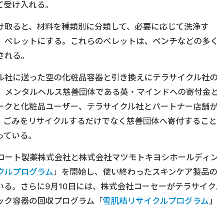
て受け入れる。
け取ると、材料を種類別に分類して、必要に応じて洗浄す
、ペレットにする。これらのペレットは、ベンチなどの多
される。
ル社に送った空の化粧品容器と引き換えにテラサイクル社
、メンタルヘルス慈善団体である英・マインドへの寄付金
ークと化粧品ユーザー、テラサイクル社とパートナー店舗
、ごみをリサイクルするだけでなく慈善団体へ寄付すること
っている。
にロート製薬株式会社と株式会社マツモトキヨシホールディ
クルプログラム
」を開始し、使い終わったスキンケア製品
いる。さらに9月10日には、株式会社コーセーがテラサイク
ック容器の回収プログラム「
雪肌精リサイクルプログラム
」