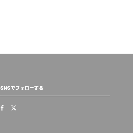
とを指摘
クリューガー量子
,
2023年5月11日
和田 麻美子
,
2021年2
SNSでフォローする