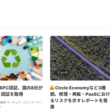
ニュース
のSPC認証、国内8社が
Circle Economyなど3機
ト認証を取得
関、修理・再販・PaaSにおけ
るリスクを示すレポートを発
DE 編集部 サーキュラーエコノミーチー
表
日