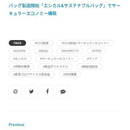
バッグ製造開始「エシカル&サステナブルバッグ」でサー
キュラーエコノミー構築
TAGS
#CO2削減
#CO2削減×サーキュラーエコノミー
#OKIPPA
#RENU
#SHUPATTO
#YPER
#エシカル
#サーキュラーエコノミー
#マーナ
#伊藤忠商事
#再生ポリエステル
#再配達削減
#新型コロナウイルス感染症
#衣料廃棄
Previous