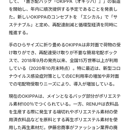
して、「置き配バッグ『OKIPPA（オキッパ）』」の製造
を開始し、年内に順次提供する予定であることを発表し
た。新しいOKIPPAのコンセプトを 「エシカル」で「サ
ステナブル」と定め、再配達削減と循環型経済を同時に
推進する。
手のひらサイズに折り畳めるOKIPPAは非対面で荷物の受
け取りができ、再配達受け取りが不要な簡易宅配ボック
スで、2018年9月の発売以来、全国15万世帯以上が利用
している（2020年10月末時点）。特に最近は、新型コロ
ナウイルス感染症対策としてのEC利用率の増加や非対面
での宅配物受取りニーズにより、導入が増加している。
現在のOKIPPAは、メインとなるバッグ部分がポリエステ
ル素材100％でつくられている。一方、RENU®️は衣料品
を生産する際に発生する端切れやポリエステル素材の使
用済衣料品などを原料とする再生ポリエステル素材を使
用した再生素材だ。伊藤忠商事がファッション業界の廃