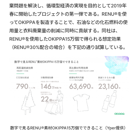
棄問題を解決し、循環型経済の実現を目的として2019年
春に開始したプロジェクトの第一弾である。RENU®️を使
ってOKIPPAを製造することで、石油などの化石燃料の使
用量と衣料廃棄量の削減に同時に貢献する。同社は、
RENU®️を使用したOKIPPA15万個で得られる想定効果
（RENU®️30%配合の場合）を下記の通り試算している。
数字で見るRENU®️素材OKIPPA15万個でできること（Yper提供）