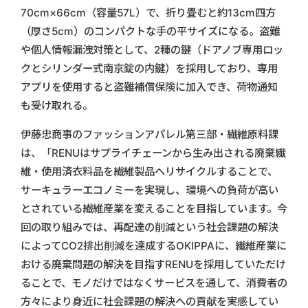
70cm×66cm（容量57L）で、折り畳むと約13cm四方
（厚さ5cm）のコンパクトな手の平サイズになる。盗難
や個人情報漏洩対策として、2種の鍵（ドアノブ専用ロッ
クとシリンダー式南京錠の内鍵）を採用しており、専用
アプリを使用すると盗難補償保険に加入でき、荷物通知
も受け取れる。
伊藤忠商事のファッションアパレル第三部・繊維原料課
は、「RENUはサプライチェーンから生み出される廃棄繊
維・使用済衣料品を繊維製品へリサイクルすることで、
サーキュラーエコノミーを実現し、環境への負荷が高い
とされている繊維産業を変えることを目指しています。今
回の取り組みでは、再配達の削減という社会課題の解決
によってCO2排出削減を達成するOKIPPAに、繊維産業に
おける廃棄問題の解決を目指すRENUを採用していただけ
ることで、モノだけではなくサービスを通して、消費者の
方々により身近に社会課題の解決への貢献を実感してい