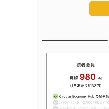
読者会員
980
月額
円
（1日あたり約32円）
Circular Economy Hub の記
月例イベント（2,000円相当）
会員限定オンラインコミュニテ