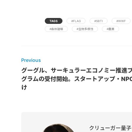
TAGS
#FLAG
#SBTI
#WWF
#森林破壊
#生物多様性
#農業
Previous
グーグル、サーキュラーエコノミー推進
グラムの受付開始。スタートアップ・NP
け
クリューガー量子