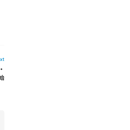
xt
・
始