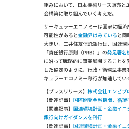
組みにおいて、日本機械リース販売と
会構築に取り組んでいく考えだ。
サーキュラーエコノミーは国家に経済
可能性があると
金融界はみている
と同
大きい。三井住友信託銀行は、国連環境
「責任銀行原則（PRB）」の
発足署名
に沿って戦略的に事業展開することを
した協定のように、行政・循環型事業
キュラーエコノミー移行が加速してい
【プレスリリース】
株式会社エンビプ
【関連記事】
国際開発金融機関、循環
【関連記事】
国連環境計画・金融イニ
銀行向けガイダンスを刊行
【関連記事】
国連環境計画・金融イニ