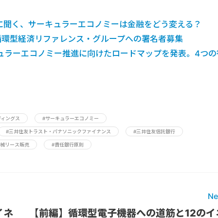
行に聞く、サーキュラーエコノミーは金融をどう変える？
、循環型経済リファレンス・グループへの署名者募集
ュラーエコノミー推進に向けたロードマップを発表。4つの
ディングス
#サーキュラーエコノミー
#三井住友トラスト・パナソニックファイナンス
#三井住友信託銀行
機械リース販売
#責任銀行原則
Ne
イネ
【前編】循環型電子機器への道筋と12のイ