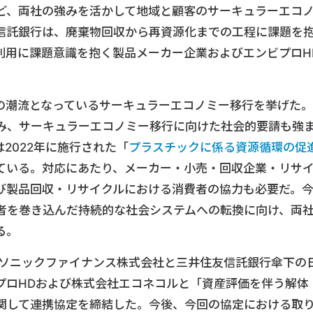
ど、両社の強みを活かして地域と顧客のサーキュラーエコ
信託銀行は、廃棄物回収から再資源化までの工程に課題を
利用に課題意識を抱く製品メーカー企業およびエンビプロH
の潮流となっているサーキュラーエコノミー移行を挙げた。
み、サーキュラーエコノミー移行に向けた社会的要請も強
2022年に施行された「
プラスチックに係る資源循環の促
ている。対応にあたり、メーカー・小売・回収企業・リサ
び製品回収・リサイクルにおける消費者の協力も必要だ。
者を巻き込んだ持続的な社会システムへの転換に向け、両
る。
パナソニックファイナンス株式会社と三井住友信託銀行傘下の
プロHDおよび株式会社エコネコルと「資産評価を伴う解体
関して連携協定を締結した。今後、今回の協定における取