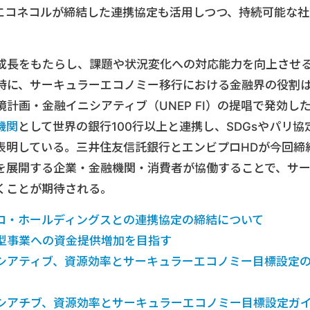
エコネコルが締結した連携協定も活用しつつ、持続可能な社
成長をもたらし、課題や状況変化への対応能力を向上させ
時に、サーキュラーエコノミー移行における金融界の役割
計画・金融イニシアティブ（UNEP FI）の提唱で発効し
機関
として世界の銀行100行以上と連携し、SDGsやパリ協
表明している。三井住友信託銀行とエンビプロHDが今回締
を展開する企業・金融機関・消費者が協働することで、サ
くことが期待される。
ロ・ホールディングスとの連携協定の締結について
型事業への資金提供増加を目指す
シアティブ、資源効率とサーキュラーエコノミー目標設定
シアチブ、資源効率とサーキュラーエコノミー目標設定ガ