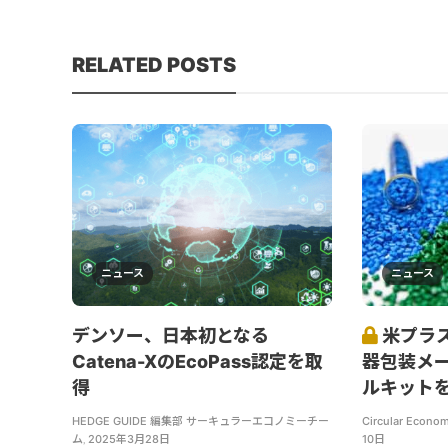
RELATED POSTS
ニュース
ニュース
デンソー、日本初となる
米プラ
Catena-XのEcoPass認定を取
器包装メー
得
ルキット
HEDGE GUIDE 編集部 サーキュラーエコノミーチー
Circular Econom
ム
,
2025年3月28日
10日