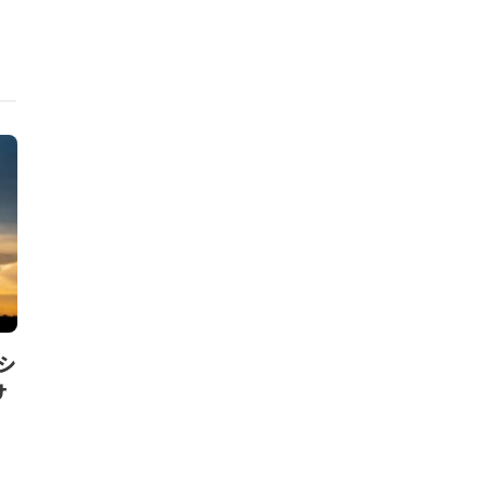
ニュース
ニュース
シ
MedTechの欧州グリーンデ
北米の電池サ
サ
ィール実施に向けた10提言。業
靭化へ。豊田
界団体の報告書
サイクル合弁
ープ」構築
和田 麻美子
,
2024年12月10日
Circular Economy Hu