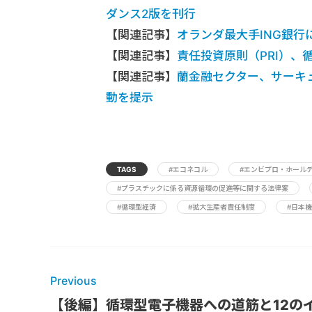
ダンス2版を刊行
【関連記事】
オランダ最大手ING銀
【関連記事】
責任投資原則（PRI）
【関連記事】
蘭金融セクター、サーキ
動を提示
TAGS
#エコネコル
#エンビプロ・ホール
#プラスチックに係る資源循環の促進等に関する法律案
#循環型経済
#拡大生産者責任制度
#日本
Previous
【後編】循環型電子機器への道筋と12の