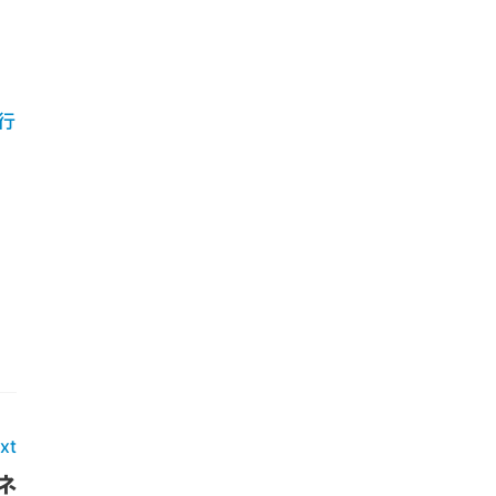
行
xt
ネ