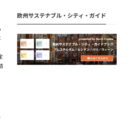
欧州サステナブル・シティ・ガイド
る
は
た
定
結
ー
の
イ