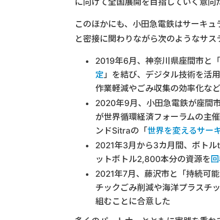
に向けて全国展開を目指していく意向
このほかにも、小田急電鉄はサーキュ
と密接に関わりながら次のようなサス
2019年6月、神奈川県座間市と
定
」を結び、デジタル技術を活
作業軽減やごみ収集の効率化な
2020年9月、小田急電鉄が座
が世界循環経済フォーラムの主
ンドSitraの「
世界を変えるサー
2021年3月から3カ月間、ボト
ットボトル2,800本分の資源を
回
2021年7月、藤沢市と「持続
チックごみ削減や海洋プラスチ
組むことに合意した