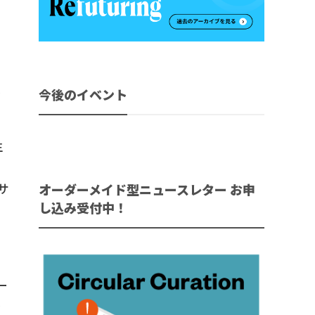
を
今後のイベント
生
・
サ
オーダーメイド型ニュースレター お申
し込み受付中！
ー
を