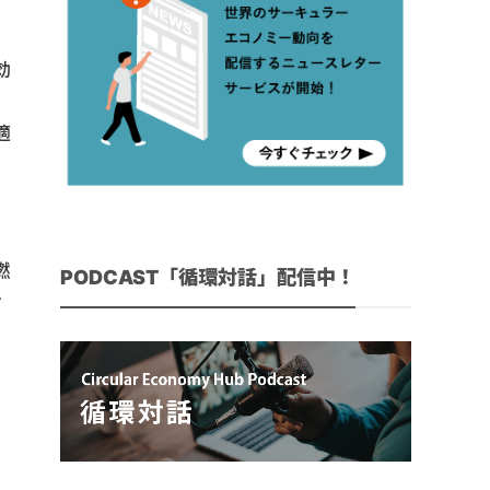
効
適
燃
PODCAST「循環対話」配信中！
す
と
体