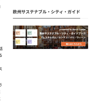
向
欧州サステナブル・シティ・ガイド
活
る
ス
必
業
成