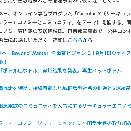
てきた小田急電鉄のごみ管理事業の今後に注目したい。
1年9月28日、オンライン学習プログラム「Circular X（サーキュラ
ュラーエコノミーとコミュニティ」をテーマに開催する。
コノミー専門家の安居昭博氏、東京都三鷹市で「公共コン
純氏にお話しいただく。詳細は
こちら
から。
へ。Beyond Waste」を事業ビジョンに！9月1日ウェイス
動！
「ボトルtoボトル」実証結果を発表。再生ペットボトル
携協定を締結。持続可能な地域循環型社会の推進とSDGs達
田急電鉄のコミュニティを大事にするサーキュラーエコノ
ラー・エコノミーソリューション」に小田急電鉄の取り組