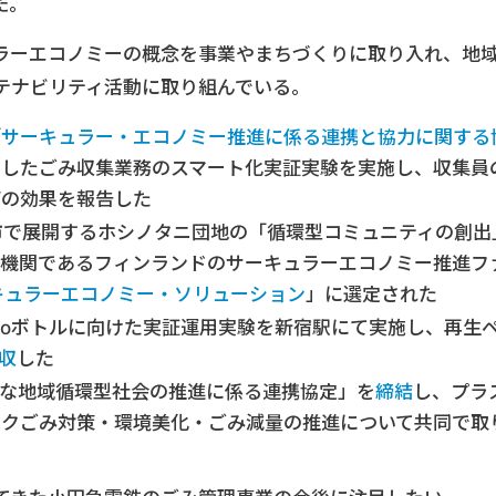
だ。
ラーエコノミーの概念を事業やまちづくりに取り入れ、地
テナビリティ活動に取り組んでいる。
「
サーキュラー・エコノミー推進に係る連携と協力に関する
用したごみ収集業務のスマート化実証実験を実施し、収集員
どの効果を報告した
間市で展開するホシノタニ団地の「循環型コミュニティの創出
催機関であるフィンランドのサーキュラーエコノミー推進フ
キュラーエコノミー・ソリューション
」に選定された
ルtoボトルに向けた実証運用実験を新宿駅にて実施し、再生
収
した
可能な地域循環型社会の推進に係る連携協定」を
締結
し、プラ
ックごみ対策・環境美化・ごみ減量の推進について共同で取