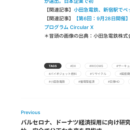
が選出。日本企業で初
【関連記事】
小田急電鉄、新宿駅でペ
【関連記事】
【第6回：9月28日開
プログラム Circular X
＊冒頭の画像の出典：小田急電鉄株式
TAGS
#DX
#WOOMS
#サーキ
#バイオジェット燃料
#リサイクル
#国産
#小田急電鉄
#循環型経済
#日揮HD
Previous
バルセロナ、ドーナツ経済採用に向け研