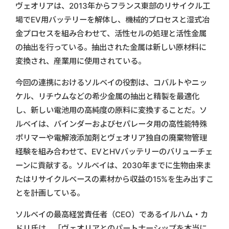
ヴェオリアは、2013年からフランス東部のリサイクル工
場でEV用バッテリーを解体し、機械的プロセスと湿式冶
金プロセスを組み合わせて、活性セルの処理と活性金属
の抽出を行っている。抽出された金属は新しい原材料に
変換され、産業用に使用されている。
今回の連携におけるソルベイの役割は、コバルトやニッ
ケル、リチウムなどの希少金属の抽出と精製を最適化
し、新しい電池用の高純度の原料に変換することだ。ソ
ルベイは、バインダーおよびセパレータ用の高性能特殊
ポリマーや電解液添加剤とヴェオリア独自の廃棄物管理
経験を組み合わせて、EVとHVバッテリーのバリューチェ
ーンに貢献する。ソルベイは、2030年までに生物由来ま
たはリサイクルベースの素材から収益の15%を生み出すこ
とを計画している。
ソルベイの最高経営責任者（CEO）であるイルハム・カ
ドリ氏は、「ヴェオリアとのパートナーシップを本当に