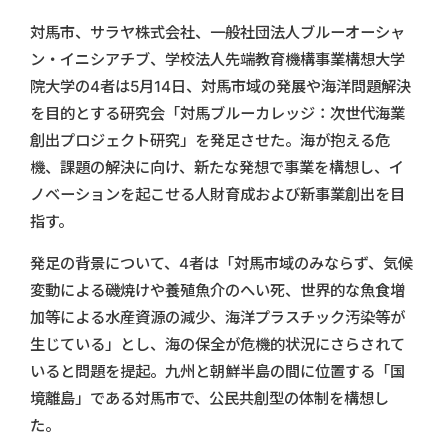
対馬市、サラヤ株式会社、一般社団法人ブルーオーシャ
ン・イニシアチブ、学校法人先端教育機構事業構想大学
院大学の4者は5月14日、対馬市域の発展や海洋問題解決
を目的とする研究会「対馬ブルーカレッジ：次世代海業
創出プロジェクト研究」を発足させた。海が抱える危
機、課題の解決に向け、新たな発想で事業を構想し、イ
ノベーションを起こせる人財育成および新事業創出を目
指す。
発足の背景について、4者は「対馬市域のみならず、気候
変動による磯焼けや養殖魚介のへい死、世界的な魚食増
加等による水産資源の減少、海洋プラスチック汚染等が
生じている」とし、海の保全が危機的状況にさらされて
いると問題を提起。九州と朝鮮半島の間に位置する「国
境離島」である対馬市で、公民共創型の体制を構想し
た。