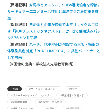
【関連記事】
対馬市とアスクル、SDGs連携協定を締結。
サーキュラーエコノミー活性化と海洋プラごみ対策を推
進
【関連記事】
自治体と企業が協働で水平リサイクル目指
す「神戸プラスチックネクスト」、2年間で使用済みパッ
ク2.76トンを回収
【関連記事】
ハーチ、TOPPANが開設する大阪・梅田の
体験型共創拠点「PLAT UMEKITA」に共創パートナーと
して参画
（※画像の出典：学校法人先端教育機構）
TAGS
#サーキュラーエコノミー
#サラヤ
#ブルーオーシャン・イニシアチブ
#事業構想大学院大学
#先端教育機構
#対馬グローカル大学
#対馬ブルーカレッジ
#対馬市
#循環型経済