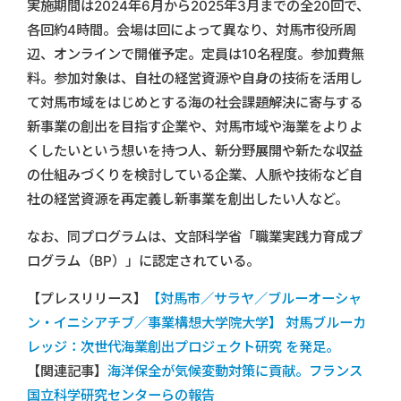
実施期間は2024年6月から2025年3月までの全20回で、
各回約4時間。会場は回によって異なり、対馬市役所周
辺、オンラインで開催予定。定員は10名程度。参加費無
料。参加対象は、自社の経営資源や自身の技術を活用し
て対馬市域をはじめとする海の社会課題解決に寄与する
新事業の創出を目指す企業や、対馬市域や海業をよりよ
くしたいという想いを持つ人、新分野展開や新たな収益
の仕組みづくりを検討している企業、人脈や技術など自
社の経営資源を再定義し新事業を創出したい人など。
なお、同プログラムは、文部科学省「職業実践力育成プ
ログラム（BP）」に認定されている。
【プレスリリース】
【対馬市／サラヤ／ブルーオーシャ
ン・イニシアチブ／事業構想大学院大学】 対馬ブルーカ
レッジ：次世代海業創出プロジェクト研究 を発足。
【関連記事】
海洋保全が気候変動対策に貢献。フランス
国立科学研究センターらの報告