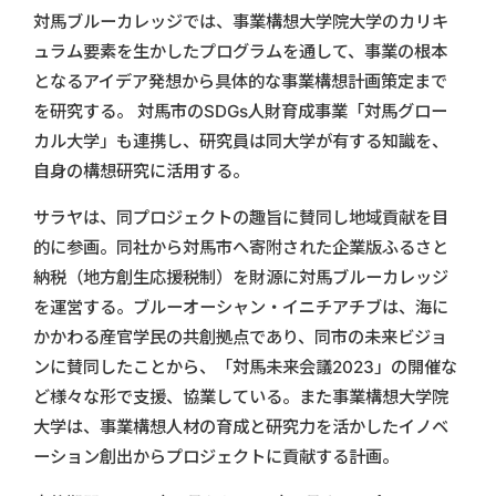
対馬ブルーカレッジでは、事業構想大学院大学のカリキ
ュラム要素を生かしたプログラムを通して、事業の根本
となるアイデア発想から具体的な事業構想計画策定まで
を研究する。 対馬市のSDGs人財育成事業「対馬グロー
カル大学」も連携し、研究員は同大学が有する知識を、
自身の構想研究に活用する。
サラヤは、同プロジェクトの趣旨に賛同し地域貢献を目
的に参画。同社から対馬市へ寄附された企業版ふるさと
納税（地方創生応援税制）を財源に対馬ブルーカレッジ
を運営する。ブルーオーシャン・イニチアチブは、海に
かかわる産官学民の共創拠点であり、同市の未来ビジョ
ンに賛同したことから、「対馬未来会議2023」の開催な
ど様々な形で支援、協業している。また事業構想大学院
大学は、事業構想人材の育成と研究力を活かしたイノベ
ーション創出からプロジェクトに貢献する計画。