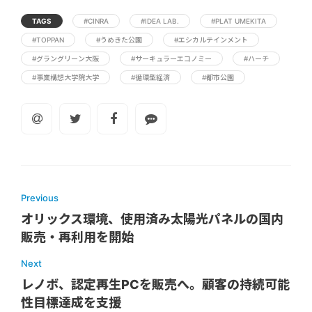
TAGS
#CINRA
#IDEA LAB.
#PLAT UMEKITA
#TOPPAN
#うめきた公園
#エシカルテインメント
#グラングリーン大阪
#サーキュラーエコノミー
#ハーチ
#事業構想大学院大学
#循環型経済
#都市公園
Previous
オリックス環境、使用済み太陽光パネルの国内
販売・再利用を開始
Next
レノボ、認定再生PCを販売へ。顧客の持続可能
性目標達成を支援