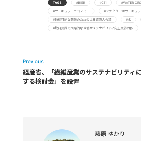
TAGS
#BIER
#CTI
#WATER CIR
#サーキュラーエコノミー
#ファクター10サーキュ
#持続可能な開発のための世界経済人会議
#水
#飲料業界の国際的な環境サステナビリティ向上業界団体
Previous
経産省、「繊維産業のサステナビリティ
する検討会」を設置
藤原 ゆかり