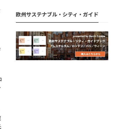
企
欧州サステナブル・シティ・ガイド
し
お
こ
ロ
ン
不
域
氏