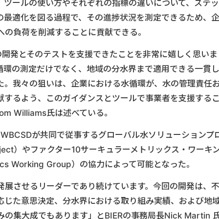
、ツールの使い方やそれぞれの指標の違いについて、ステッ
の最適化を図る過程で、その進捗状況を測定できるため、
への負荷を削減することに貢献できる。
標の開発とそのテストを支援できたことを非常に嬉しく思いま
循環の測定だけでなく、地域の分水界まで適用できる一貫
た。我々の狙いは、企業における水循環が、水の管理責任
献するよう、このガイダンスとツールで事業者を支援する
 Williams氏は述べている。
び WBCSDが共同で従事するグローバル水ソリューションプ
ion project）やファクター10サーキュラーメトリックス・ワーキ
etrics Working Group）の協力によって可能となった。
発展させるリーダーであり続けています。今回の開発は、
応じた意思決定、分水界における取り組み実績、および地
大成でもあります」とBIERの事務局長Nick Martin 