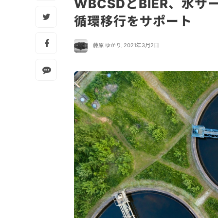
WBCSDとBIER、水
循環移行をサポート
藤原 ゆかり
,
2021年3月2日