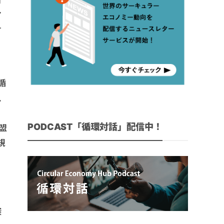
測
ア
す
循
、
PODCAST「循環対話」配信中！
盟
規
探