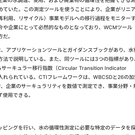
企業の水調達、使用、および廃棄物の循環性を把握できる
めていた。この測定ツールを使うことにより、企業がリニ
再利用、リサイクル）事業モデルへの移行過程をモニター
今や企業にとって必然的なものとなっており、WCMツール
方だ。
は、アプリケーションツールとガイダンスブックがあり、水
方法で説明している。また、同ツールには3つの指標があり
ー移行指数（Circular Transition Indicator
り入れられている。CTIフレームワークは、WBCSDと26の加
で、企業のサーキュラリティを数値で測定でき、事業分野・
ず使用できる。
ッピングを行い、水の循環性測定に必要な特定のデータを