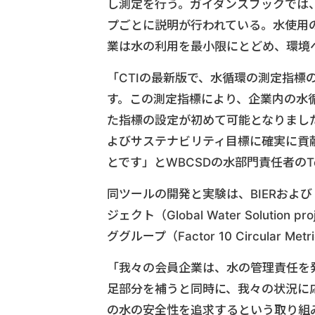
し測定を行う。ガイダンスブックでは
プごとに説明が行われている。水使用
業は水の利用を最小限にとどめ、環境
「CTIの最新版で、水循環の測定指
す。この測定指標により、企業内の水
た指標の設定が初めて可能となりまし
よびサステナビリティ目標に確実に貢
とです」とWBCSDの水部門責任者のTom
同ツールの開発と実験は、BIERおよ
ジェクト（Global Water Solut
ググループ（Factor 10 Circular M
「我々の会員企業は、水の管理責任を
足部分を補うと同時に、我々の状況に
の水の安全性を追求するという取り組みの集