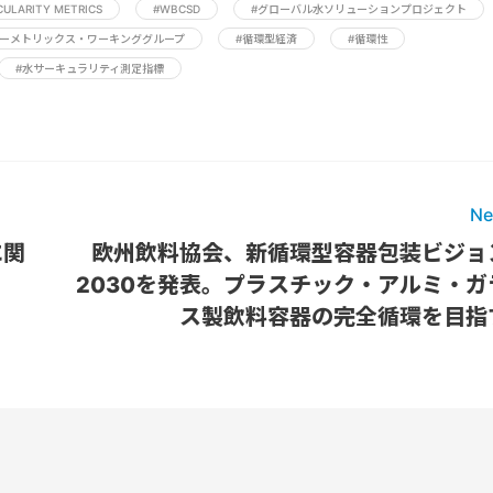
CULARITY METRICS
#WBCSD
#グローバル水ソリューションプロジェクト
ラーメトリックス・ワーキンググループ
#循環型経済
#循環性
#水サーキュラリティ測定指標
Ne
に関
欧州飲料協会、新循環型容器包装ビジョ
2030を発表。プラスチック・アルミ・ガ
ス製飲料容器の完全循環を目指