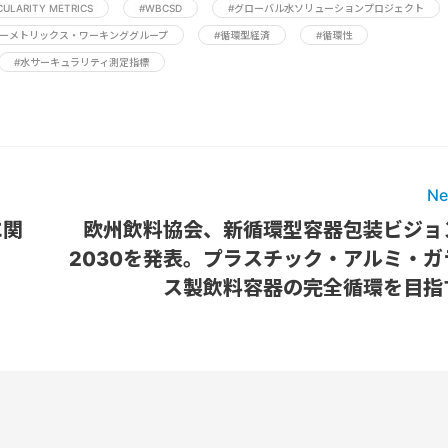
CULARITY METRICS
#WBCSD
#グローバル水ソリューションプロジェクト
ラーメトリックス・ワーキンググループ
#循環型経済
#循環性
#水サーキュラリティ測定指標
Ne
に関
欧州飲料協会、新循環型容器包装ビジョ
2030を発表。プラスチック・アルミ・ガ
ス製飲料容器の完全循環を目指