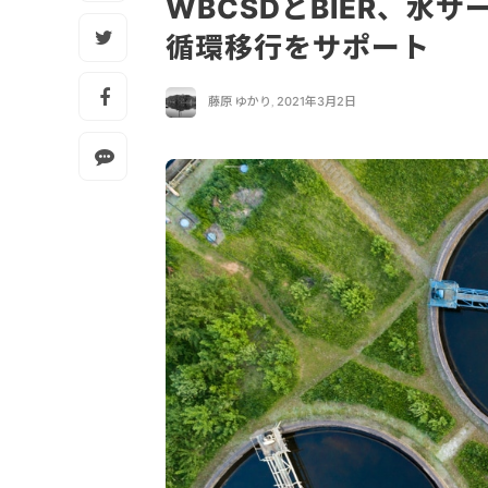
WBCSDとBIER、水
循環移行をサポート
藤原 ゆかり
,
2021年3月2日