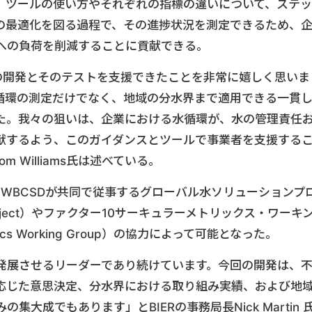
、ツールの使い方やそれぞれの指標の違いについて、ステッ
の最適化を図る過程で、その進捗状況を測定できるため、
への負荷を削減することに貢献できる。
標の開発とそのテストを支援できたことを非常に嬉しく思いま
循環の測定だけでなく、地域の分水界まで適用できる一貫
た。我々の狙いは、企業における水循環が、水の管理責任
献するよう、このガイダンスとツールで事業者を支援する
 Williams氏は述べている。
び WBCSDが共同で従事するグローバル水ソリューションプ
ion project）やファクター10サーキュラーメトリックス・ワーキ
etrics Working Group）の協力によって可能となった。
発展させるリーダーであり続けています。今回の開発は、
応じた意思決定、分水界における取り組み実績、および地
大成でもあります」とBIERの事務局長Nick Martin 