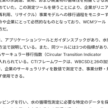
企業の水調達、使用、および廃棄物の循環性を把握できる
めていた。この測定ツールを使うことにより、企業がリニ
再利用、リサイクル）事業モデルへの移行過程をモニター
今や企業にとって必然的なものとなっており、WCMツール
方だ。
は、アプリケーションツールとガイダンスブックがあり、水
方法で説明している。また、同ツールには3つの指標があり
ー移行指数（Circular Transition Indicator
り入れられている。CTIフレームワークは、WBCSDと26の加
で、企業のサーキュラリティを数値で測定でき、事業分野・
ず使用できる。
ッピングを行い、水の循環性測定に必要な特定のデータを