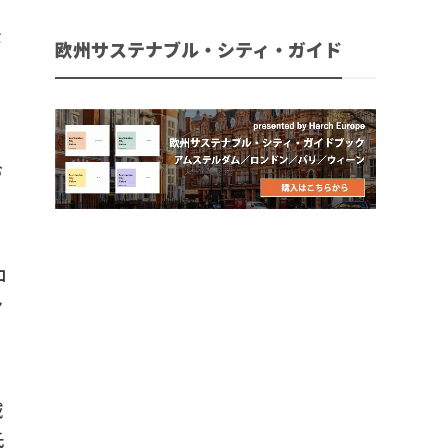
企
欧州サステナブル・シティ・ガイド
し
お
こ
ロ
ン
不
域
氏