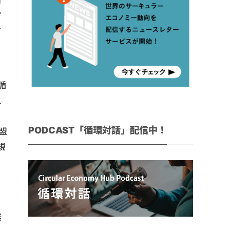
測
ア
す
循
、
PODCAST「循環対話」配信中！
盟
規
探