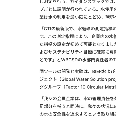
し測定を行う。ガイダンスブックでは
プごとに説明が行われている。水使用
業は水の利用を最小限にとどめ、環境
「CTIの最新版で、水循環の測定指
す。この測定指標により、企業内の水
た指標の設定が初めて可能となりまし
よびサステナビリティ目標に確実に貢
とです」とWBCSDの水部門責任者のTom
同ツールの開発と実験は、BIERおよ
ジェクト（Global Water Solut
ググループ（Factor 10 Circular M
「我々の会員企業は、水の管理責任を
足部分を補うと同時に、我々の状況に
の水の安全性を追求するという取り組みの集