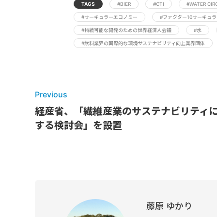
TAGS
#BIER
#CTI
#WATER CIR
#サーキュラーエコノミー
#ファクター10サーキュ
#持続可能な開発のための世界経済人会議
#水
#飲料業界の国際的な環境サステナビリティ向上業界団体
Previous
経産省、「繊維産業のサステナビリティ
する検討会」を設置
藤原 ゆかり