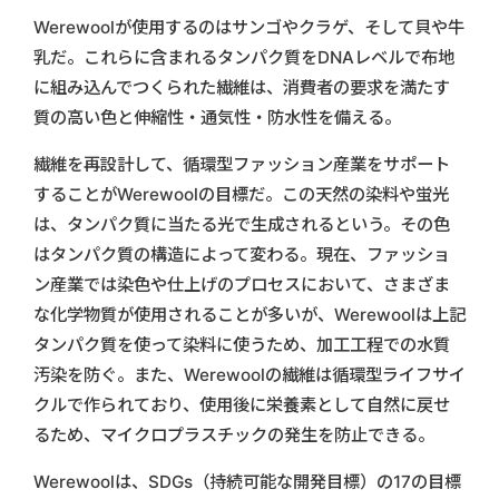
Werewoolが使用するのはサンゴやクラゲ、そして貝や牛
乳だ。これらに含まれるタンパク質をDNAレベルで布地
に組み込んでつくられた繊維は、消費者の要求を満たす
質の高い色と伸縮性・通気性・防水性を備える。
繊維を再設計して、循環型ファッション産業をサポート
することがWerewoolの目標だ。この天然の染料や蛍光
は、タンパク質に当たる光で生成されるという。その色
はタンパク質の構造によって変わる。現在、ファッショ
ン産業では染色や仕上げのプロセスにおいて、さまざま
な化学物質が使用されることが多いが、Werewoolは上記
タンパク質を使って染料に使うため、加工工程での水質
汚染を防ぐ。また、Werewoolの繊維は循環型ライフサイ
クルで作られており、使用後に栄養素として自然に戻せ
るため、マイクロプラスチックの発生を防止できる。
Werewoolは、SDGs（持続可能な開発目標）の17の目標