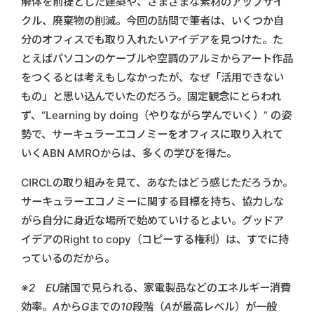
解体を前提とした建築や、さまざまな素材のアップサイ
クル、廃棄物の削減。今回の訪問で筆者は、いくつか自
分のオフィスでも取り入れたいアイデアを見つけた。た
とえばパソコンのケーブルや空調のアルミからアート作品
をつくるとは考えもしなかったが、なぜ「活用できない
もの」と思い込んでいたのだろう。固定観念にとらわれ
ず、“Learning by doing（やりながら学んでいく）” の姿
勢で、サーキュラーエコノミーをオフィスに取り入れて
いくABN AMROからは、多くの学びを得た。
CIRCLの取り組みを見て、あなたはどう感じただろうか。
サーキュラーエコノミーに関する目標を持ち、協力しな
がら自分に身近な場所で始めていけるとよい。グッドア
イデアのRight to copy（コピーする権利）は、すでに持
っているのだから。
※2 EU諸国で見られる、家電製品などのエネルギー消費
効率。AからGまでの10段階（Aが最高レベル）が一般