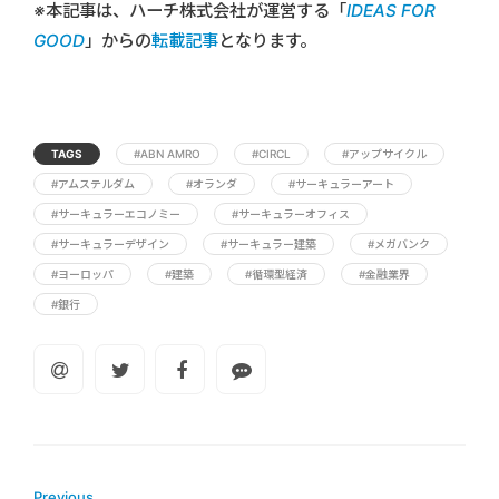
※本記事は、ハーチ株式会社が運営する「
IDEAS FOR
GOOD
」からの
転載記事
となります。
TAGS
#ABN AMRO
#CIRCL
#アップサイクル
#アムステルダム
#オランダ
#サーキュラーアート
#サーキュラーエコノミー
#サーキュラーオフィス
#サーキュラーデザイン
#サーキュラー建築
#メガバンク
#ヨーロッパ
#建築
#循環型経済
#金融業界
#銀行
Previous