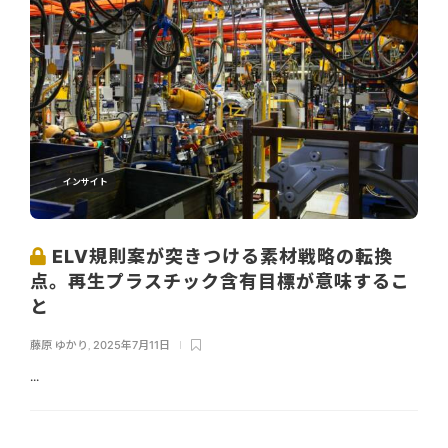
インサイト
ELV規則案が突きつける素材戦略の転換
点。再生プラスチック含有目標が意味するこ
と
藤原 ゆかり
,
2025年7月11日
...