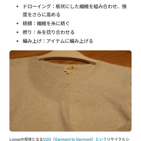
ドローイング：板状にした繊維を組み合わせ、強
度をさらに高める
紡績：繊維を糸に紡ぐ
撚り：糸を捻り合わせる
編み上げ：アイテムに編み上げる
Looopの母体となる
G2G（Garment to Garment）
という
リサイクルシ