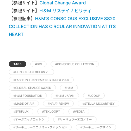
【参照サイト】
Global Change Award
【参照サイト】
H＆M サステイナビリティ
【参照記事】
H&M’S CONSCIOUS EXCLUSIVE SS20
COLLECTION HAS CIRCULAR INNOVATION AT ITS
HEART
TAGS
#BCI
#CONSCIOUS COLLECTION
#CONSCIOUS EXCLUSIVE
#FASHION TRANSPARENCY INDEX 2020
#GLOBAL CHANGE AWARD
#H&M
#H&M FOUNDATION
#H&M JAPAN
#LOOOP
#MADE OF AIR
#NAIA™ RENEW
#STELLA MCCARTNEY
#SYNFLUX
#TEXLOOP™
#VEGEA
#オーガニックコットン
#サーキュラーエコノミー
#サーキュラーエコノミー×ファッション
#サーキュラーデザイン