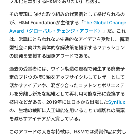
ブル化を牽引するH&Mでありたい」と話す。
その実現に向けた取り組みの代表例として挙げられるの
が、H&M Foundationが主催する「
The Global Change
Award（グローバル・チェンジ・アワード）
」だ。これ
は、常識にとらわれない先進的なアイデアを奨励し、循環
型社会に向けた具体的な解決策を提示するファッション
の開発を支援する国際アワードである。
過去の受賞者には、ワイン製造の過程で発生する廃棄予
定のブドウの搾り粕をアップサイクルしてレザーとして
活かすアイデアや、混ざり合ったコットンとポリエステ
ルを分離し新たな繊維として再利用可能な形に変換する
技術などがある。2019年には日本から出場した
Synflux
の、生地の裁断に人工知能を用いることで端切れの廃棄
を減らすアイデアが入賞している。
このアワードの大きな特徴は、H&Mでは受賞作品に対し