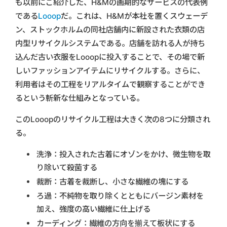
も以前にご紹介した、H&Mの画期的なサービスの代表例
である
Looop
だ。これは、H&Mが本社を置くスウェーデ
ン、ストックホルムの同社店舗内に新設された衣類の店
内型リサイクルシステムである。店舗を訪れる人が持ち
込んだ古い衣服をLooopに投入することで、その場で新
しいファッションアイテムにリサイクルする。さらに、
利用者はその工程をリアルタイムで観察することができ
るという斬新な仕組みとなっている。
このLooopのリサイクル工程は大きく次の8つに分類され
る。
洗浄：投入された古着にオゾンをかけ、微生物を取
り除いて殺菌する
裁断：古着を裁断し、小さな繊維の塊にする
ろ過：不純物を取り除くとともにバージン素材を
加え、強度の高い繊維に仕上げる
カーディング：繊維の方向を揃えて板状にする