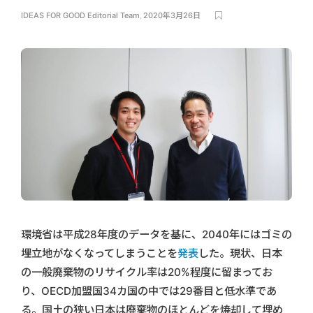
IDEAS FOR GOOD Editorial Team
,
2020年3月26日
環境省は平成28年度のデータを基に、2040年にはゴミの
埋立地がなくなってしまうことを
発表
した。現状、日本
の一般廃棄物のリサイクル率は20%程度に留まってお
り、OECD加盟国34カ国の中では29番目と低水準であ
る。国土の狭い日本は廃棄物のほとんどを焼却して埋め