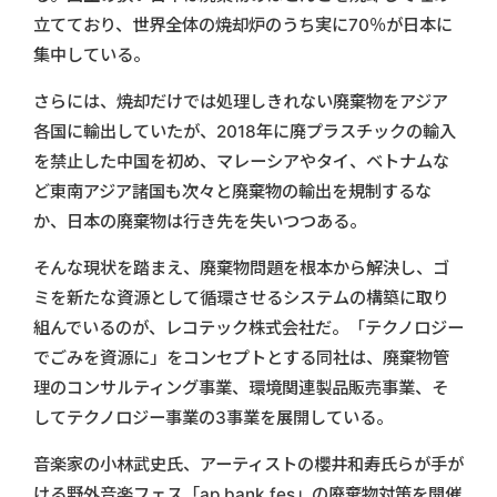
立てており、世界全体の焼却炉のうち実に70％が日本に
集中している。
さらには、焼却だけでは処理しきれない廃棄物をアジア
各国に輸出していたが、2018年に廃プラスチックの輸入
を禁止した中国を初め、マレーシアやタイ、ベトナムな
ど東南アジア諸国も次々と廃棄物の輸出を規制するな
か、日本の廃棄物は行き先を失いつつある。
そんな現状を踏まえ、廃棄物問題を根本から解決し、ゴ
ミを新たな資源として循環させるシステムの構築に取り
組んでいるのが、レコテック株式会社だ。「テクノロジー
でごみを資源に」をコンセプトとする同社は、廃棄物管
理のコンサルティング事業、環境関連製品販売事業、そ
してテクノロジー事業の3事業を展開している。
音楽家の小林武史氏、アーティストの櫻井和寿氏らが手が
ける野外音楽フェス「ap bank fes」の廃棄物対策を開催