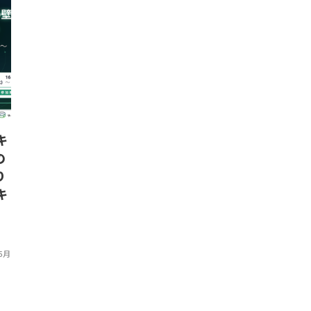
イベント
イベント
キ
【12/8開催】サーキュラーデザ
【大阪開催】
の
イン思考を身につける
集者たち - PL
り
「Circular Design Sprint」
SCHOOL V
キ
1day ワークショップ
つくるラーニ
～
IDEAS FOR GOOD Editorial Team
,
2025年12月2日
IDEAS FOR GOOD Edit
5月