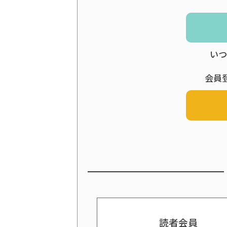
いつ
会員
読者会員