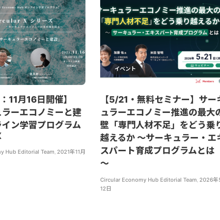
イベント
：11月16日開催】
【5/21・無料セミナー】サー
ュラーエコノミーと建
ュラーエコノミー推進の最大
ライン学習プログラム
壁「専門人材不足」をどう乗
X
越えるか ～サーキュラー・エ
スパート育成プログラムとは
y Hub Editorial Team
,
2021年11月
～
Circular Economy Hub Editorial Team
,
2026年
12日