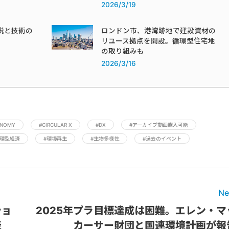
2026/3/19
税と技術の
ロンドン市、港湾跡地で建設資材の
リユース拠点を開設。循環型住宅地
の取り組みも
2026/3/16
ONOMY
#CIRCULAR X
#DX
#アーカイブ動画購入可能
循環型経済
#環境再生
#生物多様性
#過去のイベント
Ne
ショ
2025年プラ目標達成は困難。エレン・マ
表
カーサー財団と国連環境計画が報