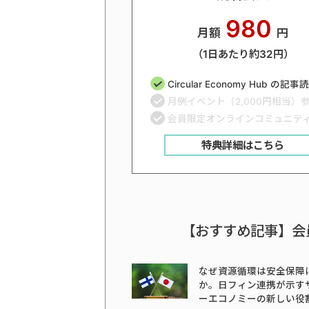
980
月額
円
（1日あたり約32円）
Circular Economy Hub の記
月例イベント（2,000円相当）
会員限定オンラインコミュニテ
特典詳細はこちら
【おすすめ記事】会
なぜ資源循環は安全保障
か。日フィン連携が示す
ーエコノミーの新しい役