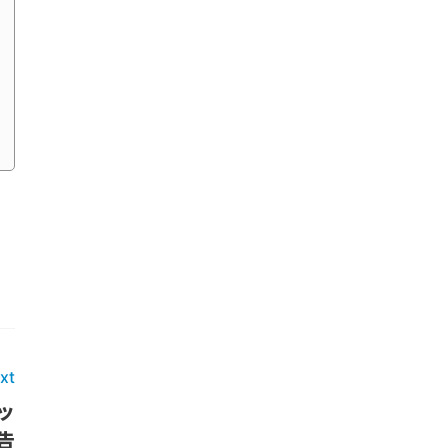
xt
ッ
告