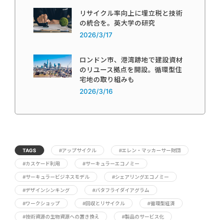
リサイクル率向上に埋立税と技術
の統合を。英大学の研究
2026/3/17
ロンドン市、港湾跡地で建設資材
のリユース拠点を開設。循環型住
宅地の取り組みも
2026/3/16
TAGS
#アップサイクル
#エレン・マッカーサー財団
#カスケード利用
#サーキュラーエコノミー
#サーキュラービジネスモデル
#シェアリングエコノミー
#デザインシンキング
#バタフライダイアグラム
#ワークショップ
#回収とリサイクル
#循環型経済
#技術資源の生物資源への置き換え
#製品のサービス化