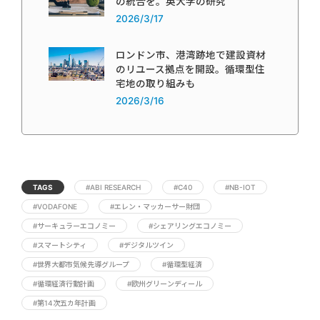
の統合を。英大学の研究
2026/3/17
ロンドン市、港湾跡地で建設資材
のリユース拠点を開設。循環型住
宅地の取り組みも
2026/3/16
TAGS
#ABI RESEARCH
#C40
#NB-IOT
#VODAFONE
#エレン・マッカーサー財団
#サーキュラーエコノミー
#シェアリングエコノミー
#スマートシティ
#デジタルツイン
#世界大都市気候先導グループ
#循環型経済
#循環経済行動計画
#欧州グリーンディール
#第14次五カ年計画