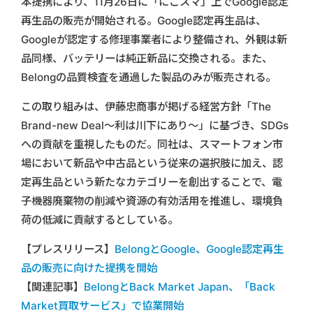
本提携により、11月26日に「にこスマ」上でGoogle認定
再生品の販売が開始される。Google認定再生品は、
Googleが認定する修理事業者により整備され、外観は新
品同様、バッテリーは純正新品に交換される。また、
Belongの品質検査を通過した製品のみが販売される。
この取り組みは、伊藤忠商事が掲げる経営方針「The
Brand-new Deal～利は川下にあり～」に基づき、SDGs
への貢献を重視したものだ。同社は、スマートフォン市
場において新品や中古品という従来の選択肢に加え、認
定再生品という新たなカテゴリーを創出することで、電
子機器廃棄物の削減や資源の有効活用を推進し、環境負
荷の低減に貢献するとしている。
【プレスリリース】
BelongとGoogle、Google認定再生
品の販売に向けた提携を開始
【関連記事】
BelongとBack Market Japan、「Back
Market買取サービス」で協業開始