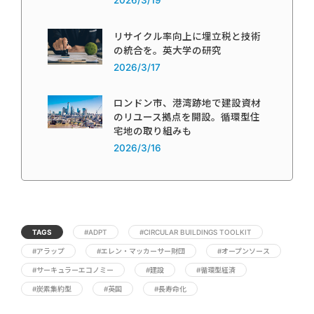
2026/3/19
リサイクル率向上に埋立税と技術
の統合を。英大学の研究
2026/3/17
ロンドン市、港湾跡地で建設資材
のリユース拠点を開設。循環型住
宅地の取り組みも
2026/3/16
TAGS
#ADPT
#CIRCULAR BUILDINGS TOOLKIT
#アラップ
#エレン・マッカーサー財団
#オープンソース
#サーキュラーエコノミー
#建設
#循環型経済
#炭素集約型
#英国
#長寿命化