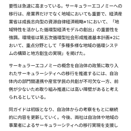
要性は急速に高まっている。サーキュラーエコノミーへの
移行は、産業界だけでなく地域においても重要で、経済産
業省は成長志向型の資源自律経済戦略※1において、「地
域特性を活かした循環型経済モデルの創出」の重要性を
強調。環境省は第五次循環型社会形成推進基本計画※2に
おいて、重点分野として「多種多様な地域の循環システ
ムの構築と地方創生の実現」を掲げた。
サーキュラーエコノミーの概念を自治体の政策に取り入
れたサーキュラーシティへの移行を推進するには、自治
体内の部門間連携や産官学民の共創が不可欠な一方、前
例が少ないため取り組み推進には高い障壁があると考え
られるとしている。
同ガイドは初版となり、自治体からの考察をもとに継続
的に内容を更新していく。今後、両社は自治体や地域の
事業者によるサーキュラーシティへの移行実現を支援し