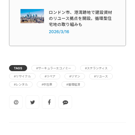
ロンドン市、港湾跡地で建設資材
のリユース拠点を開設。循環型住
宅地の取り組みも
2026/3/16
TAGS
#サーキュラーエコノミー
#ステランティス
#リサイクル
#リペア
#リマン
#リユース
#レンタル
#中古車
#循環経済