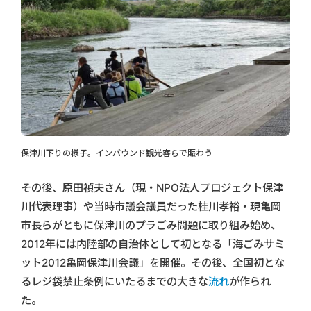
保津川下りの様子。インバウンド観光客らで賑わう
その後、原田禎夫さん（現・NPO法人プロジェクト保津
川代表理事）や当時市議会議員だった桂川孝裕・現亀岡
市長らがともに保津川のプラごみ問題に取り組み始め、
2012年には内陸部の自治体として初となる「海ごみサミ
ット2012亀岡保津川会議」を開催。その後、全国初とな
るレジ袋禁止条例にいたるまでの大きな
流れ
が作られ
た。