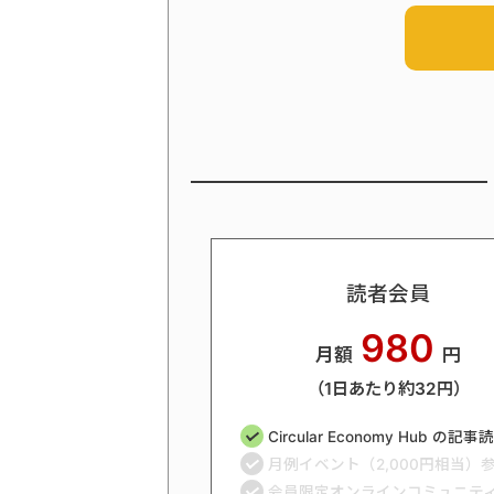
読者会員
980
月額
円
（1日あたり約32円）
Circular Economy Hub の記
月例イベント（2,000円相当）
会員限定オンラインコミュニテ