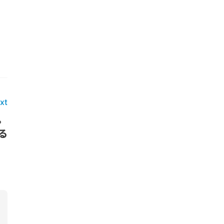
xt
。
る