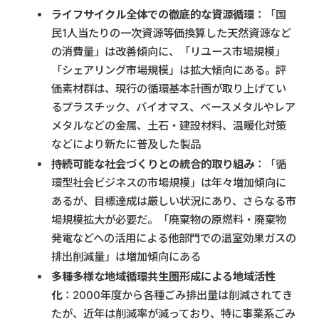
ライフサイクル全体での徹底的な資源循環
：「国
民1人当たりの一次資源等価換算した天然資源など
の消費量」は改善傾向に、「リユース市場規模」
「シェアリング市場規模」は拡大傾向にある。評
価素材群は、現行の循環基本計画が取り上げてい
るプラスチック、バイオマス、ベースメタルやレア
メタルなどの金属、土石・建設材料、温暖化対策
などにより新たに普及した製品
持続可能な社会づくりとの統合的取り組み
：「循
環型社会ビジネスの市場規模」は年々増加傾向に
あるが、目標達成は厳しい状況にあり、さらなる市
場規模拡大が必要だ。「廃棄物の原燃料・廃棄物
発電などへの活用による他部門での温室効果ガスの
排出削減量」は増加傾向にある
多種多様な地域循環共生圏形成による地域活性
化
：2000年度から各種ごみ排出量は削減されてき
たが、近年は削減率が減っており、特に事業系ごみ