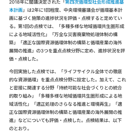
2018年に閣議決定された「
第四次循環型社会形成推進基
本計画
」は2年に1回程度、中央環境審議会が循環基本計
画に基づく施策の進捗状況を評価・点検すると定めてい
る。第1回の点検では、「多種多様な地域循環共生圏形成
による地域活性化」「万全な災害廃棄物処理体制の構
築」「適正な国際資源循環体制の構築と循環産業の海外
展開の推進」の3つを重点点検分野に定め、進捗状況を評
価・点検した。
今回実施した点検では、「ライフサイクル全体での徹底
的な資源循環」を重点点検分野に設定した。加えて、これ
と密接に関連する分野「持続可能な社会づくりとの統合
的取り組み」「多種多様な地域循環共生圏形成による地
域活性化」「適正処理のさらなる推進と環境再生」「適
正な国際資源循環体制の構築と循環産業の海外展開の推
進」などについても評価・点検した。点検結果は、以下
のとおり。