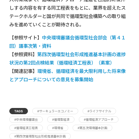
しする内容を有する同工程表をもとに、業界を超えたス
テークホルダーと国が共同で循環型社会構築への取り組
みを進めていくことが期待される。
【参照サイト】
中央環境審議会循環型社会部会（第４１
回）議事次第・資料
【参照資料】
第四次循環型社会形成推進基本計画の進捗
状況の第2回点検結果（循環経済工程表）（素案）
【関連記事】
環境省、循環経済を最大限利用した将来像
とアプローチについての意見を募集開始
TAGS
#サーキュラーエコノミー
#ライフサイクル
#中央環境審議会
#循環型経済
#循環経済アプローチ
#循環経済工程表
#環境省
#第五次環境基本計画
#第四次循環型社会形成推進基本計画