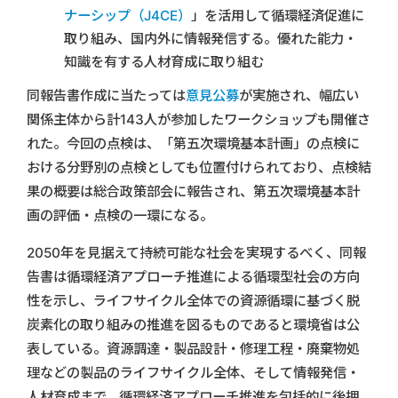
ナーシップ（J4CE）
」を活用して循環経済促進に
取り組み、国内外に情報発信する。優れた能力・
知識を有する人材育成に取り組む
同報告書作成に当たっては
意見公募
が実施され、幅広い
関係主体から計143人が参加したワークショップも開催さ
れた。今回の点検は、「第五次環境基本計画」の点検に
おける分野別の点検としても位置付けられており、点検結
果の概要は総合政策部会に報告され、第五次環境基本計
画の評価・点検の一環になる。
2050年を見据えて持続可能な社会を実現するべく、同報
告書は循環経済アプローチ推進による循環型社会の方向
性を示し、ライフサイクル全体での資源循環に基づく脱
炭素化の取り組みの推進を図るものであると環境省は公
表している。資源調達・製品設計・修理工程・廃棄物処
理などの製品のライフサイクル全体、そして情報発信・
人材育成まで、循環経済アプローチ推進を包括的に後押