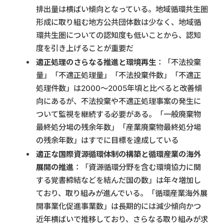
排出量は横ばい傾向となっている。地域循環共生圏
形成に取り組む地方公共団体数は少なく、地域循
環共生圏についての認知度も低いことから、認知
度を引き上げることが重要だ
適正処理のさらなる推進と環境再生
：「不法投棄
量」「不適正処理量」「不法投棄件数」「不適正
処理件数」は2000～2005年頃と比べると改善傾
向にあるが、不法投棄や不適正処理事案の発生に
ついて監視を継続する必要がある。「一般廃棄物
最終処分場の残余年数」「産業廃棄物最終処分場
の残余年数」はすでに目標を達成している
適正な国際資源循環体制の構築と循環産業の海外
展開の推進
：「資源循環分野を含む環境協力に関
する覚書締結などを結んだ国の数」は年々増加し
ており、取り組みが進んでいる。「循環産業海外展
開事業化促進事業数」は長期的には減少傾向かつ
近年横ばいで推移しており、さらなる取り組みが求