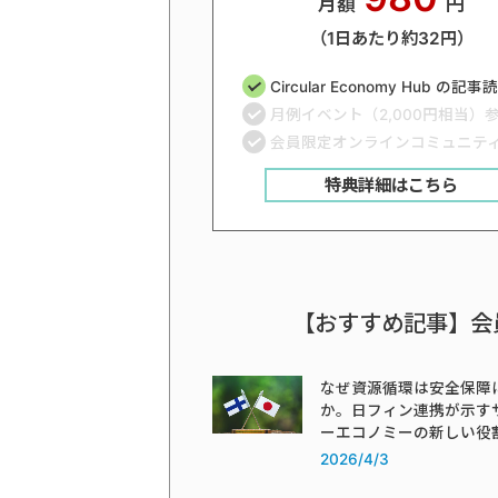
月額
円
（1日あたり約32円）
Circular Economy Hub の記
月例イベント（2,000円相当）
会員限定オンラインコミュニテ
特典詳細はこちら
【おすすめ記事】会
なぜ資源循環は安全保障
か。日フィン連携が示す
ーエコノミーの新しい役
2026/4/3