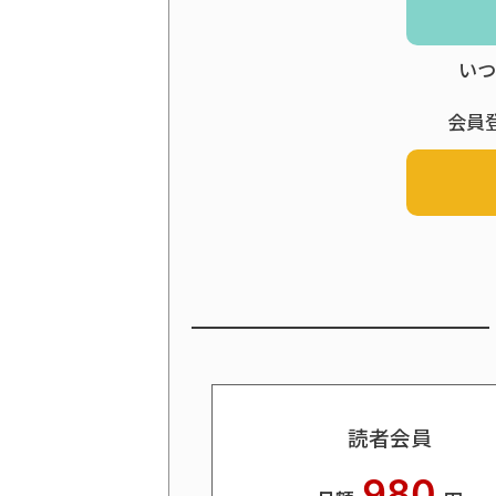
いつ
会員
読者会員
980