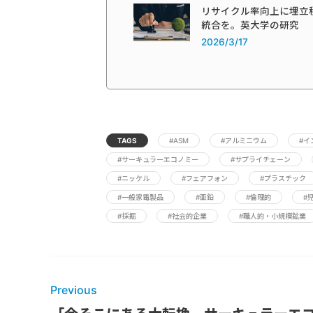
リサイクル率向上に埋立
統合を。英大学の研究
2026/3/17
TAGS
#ASM
#アルミニウム
#イ
#サーキュラーエコノミー
#サプライチェーン
#ニッケル
#フェアフォン
#プラスチック
#一般家電製品
#亜鉛
#倫理的
#
#採掘
#社会的企業
#職人的・小規模鉱業
Previous