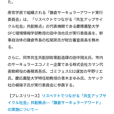
た。
産官学民で組織される「鎌倉サーキュラーアワード実行
委員会」は、「リスペクトでつながる『共生アップサイ
クル社会』共創拠点」の代表機関である慶應義塾大学
SFC環境情報学部教授の田中浩也氏が実行委員長を、幹
事自治体の鎌倉市長の松尾崇氏が総合審査員長を務め
る。
さらに、同市共生共創部政策創造課の田中翔太氏、市内
のサーキュラーエコノミー企業である株式会社カマン代
表取締役の善積真吾氏、ゴミフェス532運営の平野リエ
氏、慶応義塾大学特任助教授の青木まゆみ氏、カヤック
社の梶陽子氏が実行委員会に参画する。
【プレスリリース】
リスペクトでつながる「共生アップサ
イクル社会」共創拠点―「鎌倉サーキュラーアワード」
の実施について―