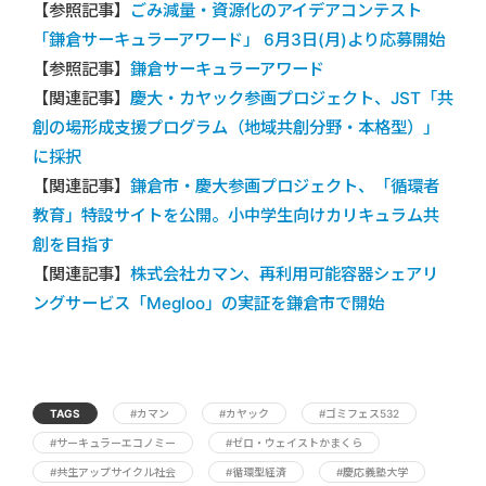
【参照記事】
ごみ減量・資源化のアイデアコンテスト
「鎌倉サーキュラーアワード」 6月3日(月)より応募開始
【参照記事】
鎌倉サーキュラーアワード
【関連記事】
慶大・カヤック参画プロジェクト、JST「共
創の場形成支援プログラム（地域共創分野・本格型）」
に採択
【関連記事】
鎌倉市・慶大参画プロジェクト、「循環者
教育」特設サイトを公開。小中学生向けカリキュラム共
創を目指す
【関連記事】
株式会社カマン、再利用可能容器シェアリ
ングサービス「Megloo」の実証を鎌倉市で開始
TAGS
#カマン
#カヤック
#ゴミフェス532
#サーキュラーエコノミー
#ゼロ・ウェイストかまくら
#共生アップサイクル社会
#循環型経済
#慶応義塾大学