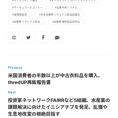
#オールジャパン構想
#オールリサイクルパーツネットワーク
#サーキュラーエコノミー
#在庫共有システム
#循環型経済
#日本自動車リサイクル部品協議会
#自動車リサイクル部品
#自動車補修部品研究会
Previous
米国消費者の半数以上が中古衣料品を購入。
thredUP再販報告書
Next
投資家ネットワークFAIRRなど5組織、水産業の
課題解決に向けたイニシアチブを発足。乱獲や
生息地改変の根絶目指す