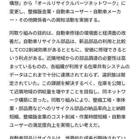
構想」から「オールリサイクルパーツネットワーク」に
変更し、整備鈑金業・自動車ユーザー・自動車メーカ
ー・その他関係者への周知活動を実施する。
同取り組みの目的は、自動車修理の環境面と経済面の改
善だ。自動車リサイクル部品は、新品部品の利用と比較
してCO2削減効果があるとともに、安価に修理できると
いう利点がある。近隣地域からの部品調達の必要性は高
まっているものの、各組織が利用する在庫共有システムの
データはこれまで十分に連携されておらず、選択肢は限
定されていた。この課題を解決するべく、在庫を公開し
て近隣地域の供給量を増やすことを目指し、同ネットワ
ーク構築に至った。同取り組みにより、整備工場・車体
業・部品商などへのリサイクル部品の納品率向上と納期
短縮、整備鈑金業のコスト削減・作業時間短縮・自動車
ユーザーの満足度向上を実現したい考えだ。
自動車部品リサイクルは、世界的な成長が期待されてい