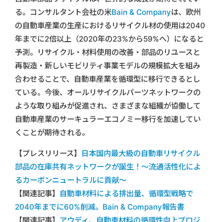
る。コンサルタント会社の米
Bain & Company
は、欧州
の自動車産業の生産におけるリサイクル材の使用は2040
年までに2倍以上（2020年の23%から59%へ）になると
予測。リサイクル・材料使用の改善・部品のリユースと
再製造・新しいモビリティ事業モデルの規模拡大を組み
合わせることで、自動車産業を循環型に移行できるとし
ている。今後、オールリサイクルパーツネットワークの
ような取り組みが促進され、さまざまな組織が協働して
自動車産業のサーキュラーエコノミー移行を加速してい
くことが期待される。
【プレスリリース】
日本国内最大級の自動車リサイクル
部品の在庫共有ネットワークが誕生！～流通活性化によ
るカーボンニュートラルに貢献～
【関連記事】
自動車材料による排出量、循環型戦略で
2040年までに60%削減。Bain & Company報告書
【関連記事】
アウディ、自動車材料の循環性向上プロジ