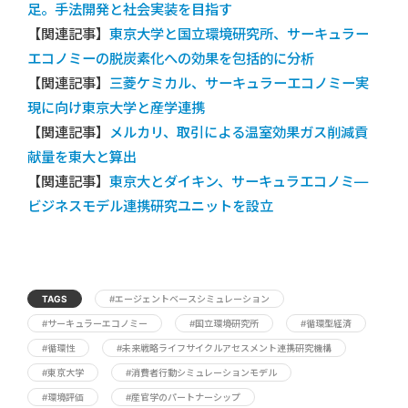
足。手法開発と社会実装を目指す
【関連記事】
東京大学と国立環境研究所、サーキュラー
エコノミーの脱炭素化への効果を包括的に分析
【関連記事】
三菱ケミカル、サーキュラーエコノミー実
現に向け東京大学と産学連携
【関連記事】
メルカリ、取引による温室効果ガス削減貢
献量を東大と算出
【関連記事】
東京大とダイキン、サーキュラエコノミ―
ビジネスモデル連携研究ユニットを設立
TAGS
#エージェントベースシミュレーション
#サーキュラーエコノミー
#国立環境研究所
#循環型経済
#循環性
#未来戦略ライフサイクルアセスメント連携研究機構
#東京大学
#消費者行動シミュレーションモデル
#環境評価
#産官学のパートナーシップ