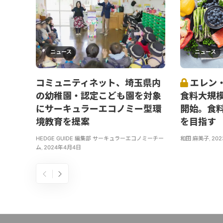
ニュース
ニュース
コミュニティネット、埼玉県内
エレン
の幼稚園・認定こども園を対象
食料大規
にサーキュラーエコノミー型環
開始。食
境教育を提案
を目指す
HEDGE GUIDE 編集部 サーキュラーエコノミーチー
和田 麻美子
,
20
ム
,
2024年4月4日