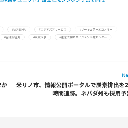
#WASSHA
#エアアズアサービス
#サーキュラーエコノミー
#循環型経済
#東京大学
#東京大学未来ビジョン研究センター
Ne
年か
米リノ市、情報公開ポータルで炭素排出を2
時間追跡。ネバダ州も採用予