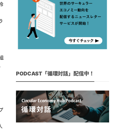
冷
ラ
組
い
PODCAST「循環対話」配信中！
ノ
プ
人