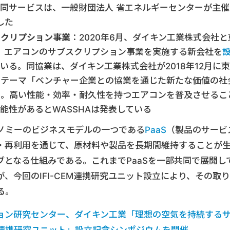
同サービスは、一般財団法人 省エネルギーセンターが主催
した
スクリプション事業
：2020年6月、ダイキン工業株式会社と
は、エアコンのサブスクリプション事業を実施する新会社を
いる。同協業は、ダイキン工業株式会社が2018年12月に東
のテーマ「ベンチャー企業との協業を通じた新たな価値の社
た。高い性能・効率・耐久性を持つエアコンを普及させるこ
能性があるとWASSHAは発表している
ノミーのビジネスモデルの一つである
PaaS
（製品のサービ
・再利用を通じて、原材料や製品を長期間維持することが
となる仕組みである。これまでPaaSを一部共同で展開し
、今回のIFI-CEM連携研究ユニット設立により、その取り
る。
ョン研究センター、ダイキン工業「理想の空気を持続する
連携研究ユニット」設立記念シンポジウムを開催