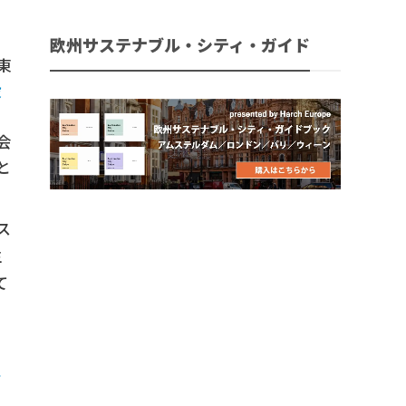
欧州サステナブル・シティ・ガイド
東
設
会
と
ス
生
て
サ