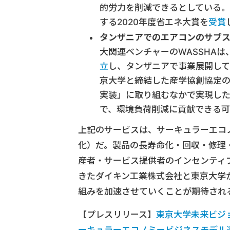
的労力を削減できるとしている。
する2020年度省エネ大賞を
受賞
タンザニアでのエアコンのサブ
大関連ベンチャーのWASSHA
立
し、タンザニアで事業展開して
京大学と締結した産学協創協定
実装」に取り組むなかで実現し
で、環境負荷削減に貢献できる可
上記のサービスは、サーキュラーエコ
化）だ。製品の長寿命化・回収・修理
産者・サービス提供者のインセンティブ
きたダイキン工業株式会社と東京大学が
組みを加速させていくことが期待され
【プレスリリース】
東京大学未来ビジ
ーキュラーエコノミービジネスモデル