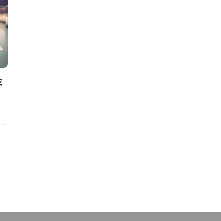
ニュース
ニュース
ミ
6つの公的開発銀行、海洋プ
仏ルノー、
ラスチック汚染対策で新イニシ
ベイとの事業
アチブ。30億ユーロ規模でCE
電池リサイク
を推進
チー
藤原 ゆかり
,
2021年3
Circular Economy Hub Editorial Team
,
2025年6月
20日