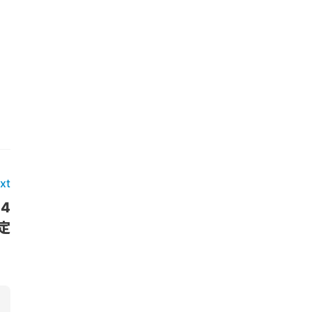
xt
4
定