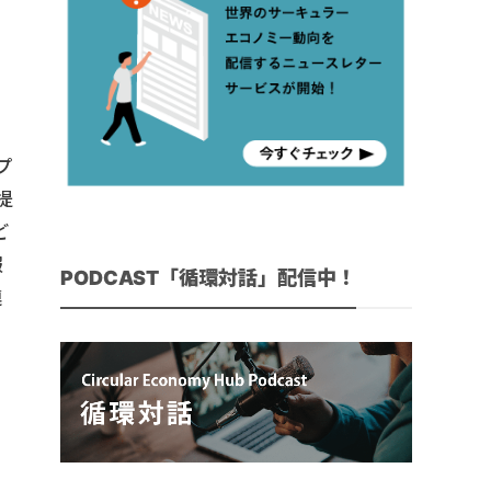
ュ
プ
提
ど
報
PODCAST「循環対話」配信中！
連