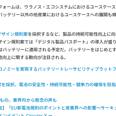
フォームは、ウラノス・エコシステムにおけるユースケース
はバッテリー以外の他産業におけるユースケースへの展開も
デザイン規則案
を採択するなど、製品の持続可能性向上に向
ザイン規則案では「デジタル製品パスポート」の導入が盛
はバッテリーに適用される予定だ。バッテリーをはじめと
性向上に関する動向が注目される。
コノミーを実現するバッテリートレーサビリティプラット
則案を採択。電池の安全性・持続可能性・競争力の確保を目指
すもの。業界内から懸念の声も
能】「EU新電池規則のポイントと産業界への影響～サーキ
ント Circular X ー