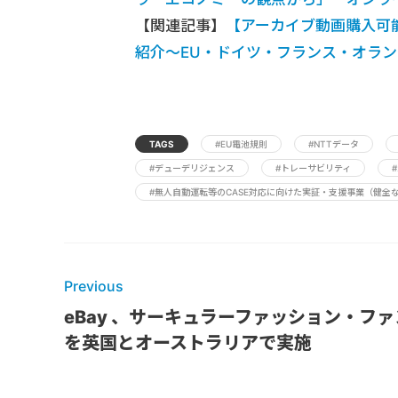
【関連記事】
【アーカイブ動画購入可
紹介～EU・ドイツ・フランス・オラン
TAGS
#EU電池規則
#NTTデータ
#デューデリジェンス
#トレーサビリティ
#無人自動運転等のCASE対応に向けた実証・支援事業（健全
Previous
eBay 、サーキュラーファッション・フ
を英国とオーストラリアで実施