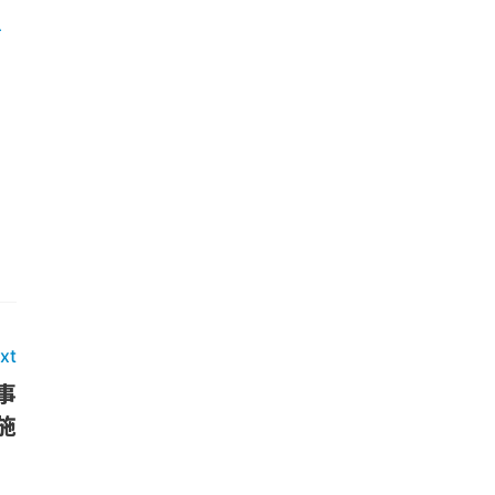
を
xt
事
施