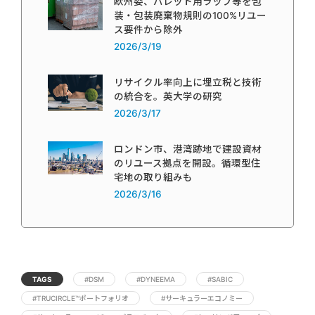
欧州委、パレット用ラップ等を包
装・包装廃棄物規則の100%リユー
ス要件から除外
2026/3/19
リサイクル率向上に埋立税と技術
の統合を。英大学の研究
2026/3/17
ロンドン市、港湾跡地で建設資材
のリユース拠点を開設。循環型住
宅地の取り組みも
2026/3/16
TAGS
#DSM
#DYNEEMA
#SABIC
#TRUCIRCLE™ポートフォリオ
#サーキュラーエコノミー