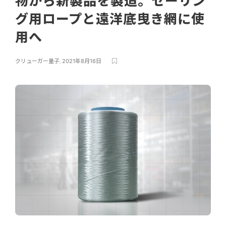
物から新製品を製造。セーリン
グ用ロープと遠洋底曳き網に使
用へ
クリューガー量子
,
2021年8月16日