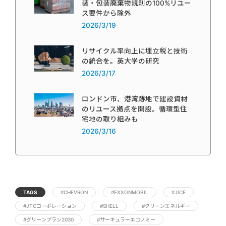
装・包装廃棄物規則の100%リユー
ス要件から除外
2026/3/19
リサイクル率向上に埋立税と技術
の統合を。英大学の研究
2026/3/17
ロンドン市、港湾跡地で建設資材
のリユース拠点を開設。循環型住
宅地の取り組みも
2026/3/16
TAGS
#CHEVRON
#EXXONMOBIL
#JICE
#JTCコーポレーション
#SHELL
#クリーンエネルギー
#グリーンプラン2030
#サーキュラーエコノミー