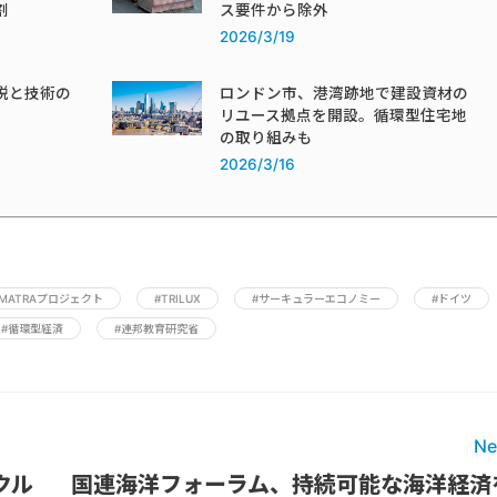
割
ス要件から除外
2026/3/19
税と技術の
ロンドン市、港湾跡地で建設資材の
リユース拠点を開設。循環型住宅地
の取り組みも
2026/3/16
UMATRAプロジェクト
#TRILUX
#サーキュラーエコノミー
#ドイツ
#循環型経済
#連邦教育研究省
Ne
クル
国連海洋フォーラム、持続可能な海洋経済