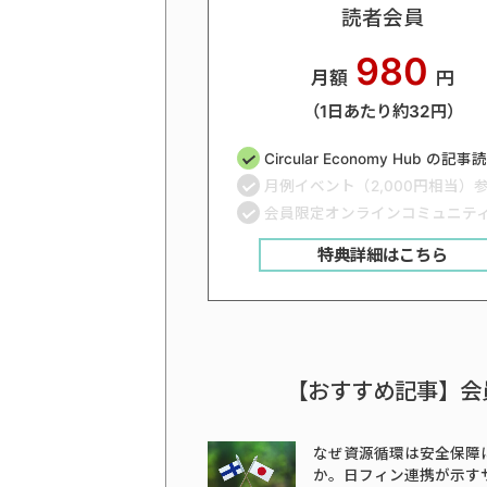
読者会員
980
月額
円
（1日あたり約32円）
Circular Economy Hub の記
月例イベント（2,000円相当）
会員限定オンラインコミュニテ
特典詳細はこちら
【おすすめ記事】会
なぜ資源循環は安全保障
か。日フィン連携が示す