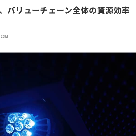
M、バリューチェーン全体の資源効率
施
月23日