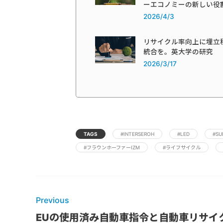
ーエコノミーの新しい役
2026/4/3
リサイクル率向上に埋立
統合を。英大学の研究
2026/3/17
TAGS
#INTERSEROH
#LED
#S
#フラウンホーファーIZM
#ライフサイクル
Previous
EUの使用済み自動車指令と自動車リサイ