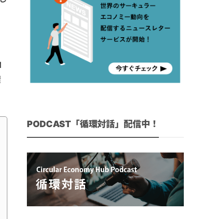
フ
M
環
PODCAST「循環対話」配信中！