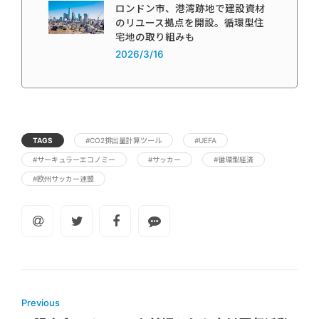
ロンドン市、港湾跡地で建設資材
のリユース拠点を開設。循環型住
宅地の取り組みも
2026/3/16
TAGS
#CO2排出量計算ツール
#UEFA
#サーキュラーエコノミー
#サッカー
#循環型経済
#欧州サッカー連盟
Previous