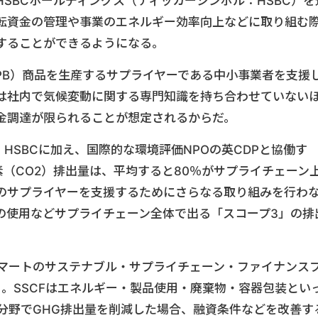
SBCホールディングス（ティッカーシンボル：HSBC）を
転資金の管理や事業のエネルギー効率向上などに取り組む
することができるようになる。
PB）商品を生産するサプライヤーである中小事業者を支援
は社内で気候変動に関する専門知識を持ち合わせていない
金調達が限られることが想定されるからだ。
HSBCに加え、国際的な環境評価NPOの英CDPと協働す
素（CO2）排出量は、平均すると80％がサプライチェーン
模のサプライヤーを支援するためにさらなる取り組みを行わ
の使用などサプライチェーン全体で出る「スコープ3」の排
ォルマートのサステナブル・サプライチェーン・ファイナンス
る。SSCFはエネルギー・製品使用・廃棄物・容器包装とい
分野でGHG排出量を削減した場合、融資条件などを改善す