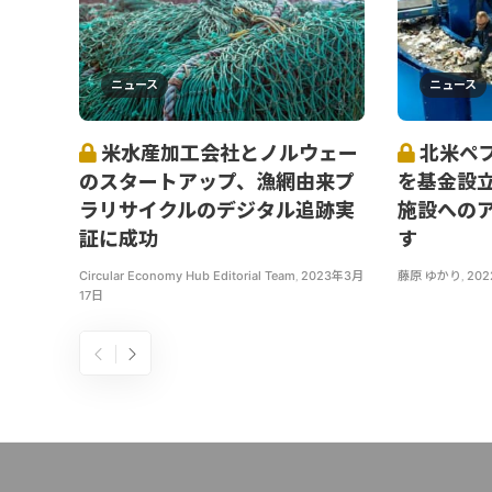
ニュース
ニュース
米水産加工会社とノルウェー
北米ペプ
のスタートアップ、漁網由来プ
を基金設
ラリサイクルのデジタル追跡実
施設への
証に成功
す
Circular Economy Hub Editorial Team
,
2023年3月
藤原 ゆかり
,
20
17日