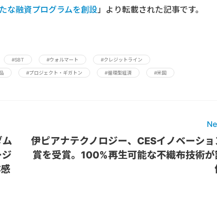
新たな融資プログラムを創設
」より転載された記事です。
#SBT
#ウォルマート
#クレジットライン
品
#プロジェクト・ギガトン
#循環型経済
#米国
Ne
ダム
伊ピアナテクノロジー、CESイノベーショ
ージ
賞を受賞。100%再生可能な不織布技術が
体感