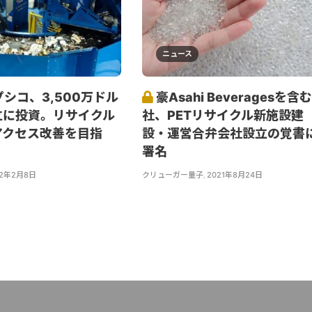
ニュース
シコ、3,500万ドル
豪Asahi Beveragesを含む
立に投資。リサイクル
社、PETリサイクル新施設建
アクセス改善を目指
設・運営合弁会社設立の覚書
署名
22年2月8日
クリューガー量子
,
2021年8月24日