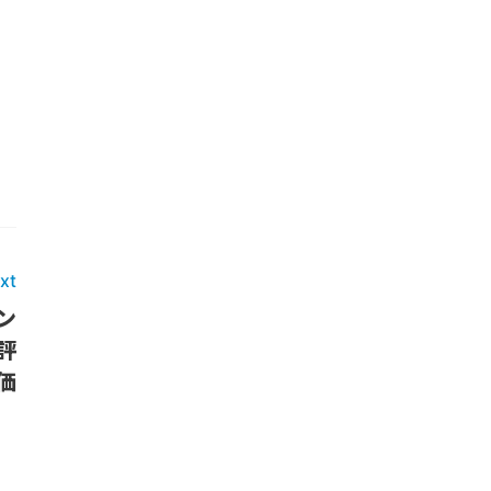
xt
ン
評
価