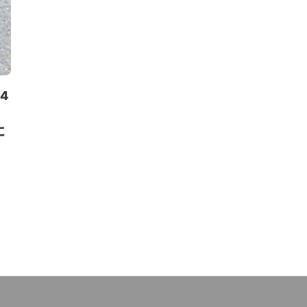
ニュース
ニュース
4
スコットランド、サーキュラ
米マクドナ
ーエコノミーの進捗を発表。廃
物由来原料か
に
棄物削減の加速を目指す
の導入試験開
藤原 ゆかり
,
2021年12月3日
藤原 ゆかり
,
2022年5