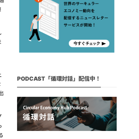
通
際
し
ほ
上
PODCAST「循環対話」配信中！
な
出
プ
っ
る