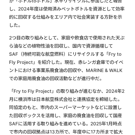
が「ボトルtoボトル」水平リサイクルに参加したと報告
し、2024年度は使用済みペットボトルを資源として効率
的に回収する仕組みをエリア内で社会実装する方針を示
した。
2つ目の取り組みとして、家庭や飲食店で使用された天ぷ
ら油などの植物性油を回収し、国内で資源循環して
SAF（持続可能な航空燃料）にリサイクルする「Fry to
Fly Project」を紹介した。現在、赤レンガ倉庫でのイベ
ントにおける事業系廃食油の回収や、MARINE & WALK
での家庭用廃食油の回収活動などが進行中だ。
「Fry to Fly Project」の取り組みが進むなか、2024年2
月に横浜市は日本航空株式会社と連携協定を締結した。
同協定のもと、市内のスーパーマーケットなどに設置し
た回収ボックスを活用し、家庭の廃食油を回収して国産
SAFに活用する取り組みを進めている。2025年1月時点
で市内の回収拠点は13カ所で、年度中に17カ所まで拡大