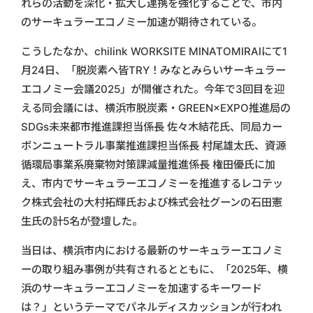
れらの活動を深化・拡大し連携を強化することで、市内
のサーキュラーエコノミー加速が期待されている。
こうしたなか、chilink WORKSITE MINATOMIRAIにて1
月24日、「脱炭素へ皆TRY！みなとみらいサーキュラー
エコノミー会議2025」が開催された。今年で3回目を迎
える同会議には、横浜市脱炭素・GREEN×EXPO推進局の
SDGs未来都市推進課担当係長 佐々木結花氏、同局カー
ボンニュートラル事業推進課担当係長 村尾雄太氏、資源
循環局事業系廃棄物対策課減量推進係長 権田優氏に加
え、市内でサーキュラーエコノミーを推進するレコテッ
ク株式会社の大村拓輝氏および株式会社グーンの石田憲
生氏の計5名が登壇した。
当日は、横浜市内における最新のサーキュラーエコノミ
ーの取り組み事例が共有されるとともに、「2025年、横
浜のサーキュラーエコノミーを加速するキーワード
は？」というテーマでパネルディスカッションが行われ