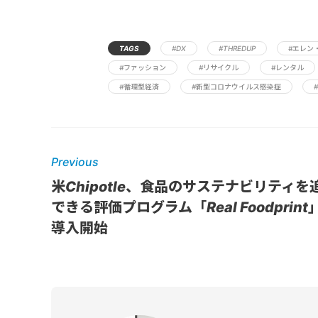
TAGS
#DX
#THREDUP
#エレン
#ファッション
#リサイクル
#レンタル
#循環型経済
#新型コロナウイルス感染症
Previous
米Chipotle、食品のサステナビリティを
できる評価プログラム「Real Foodprint
導入開始