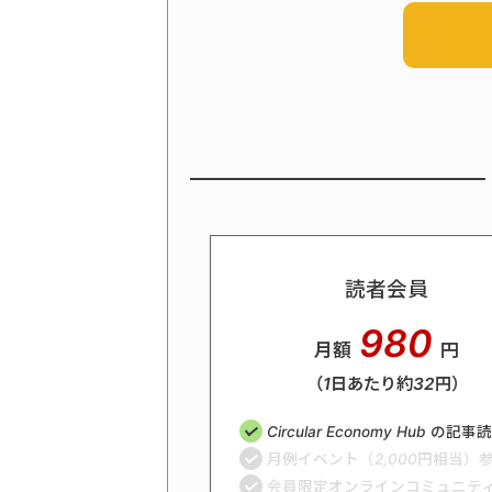
読者会員
980
月額
円
（1日あたり約32円）
Circular Economy Hub の記
月例イベント（2,000円相当）
会員限定オンラインコミュニテ