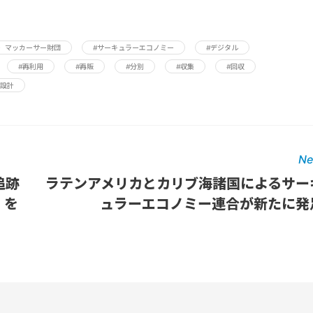
・ マッカーサー財団
#サーキュラーエコノミー
#デジタル
#再利用
#再販
#分別
#収集
#回収
#設計
Ne
追跡
ラテンアメリカとカリブ海諸国によるサー
」を
ュラーエコノミー連合が新たに発