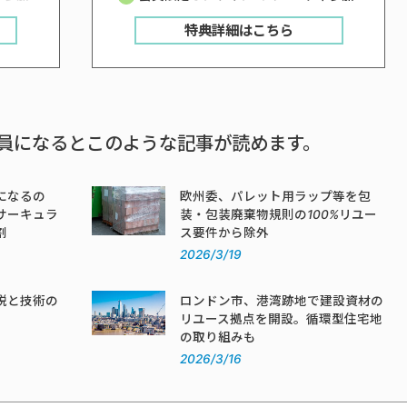
特典詳細はこちら
員になるとこのような記事が読めます。
になるの
欧州委、パレット用ラップ等を包
サーキュラ
装・包装廃棄物規則の100%リユー
割
ス要件から除外
2026/3/19
税と技術の
ロンドン市、港湾跡地で建設資材の
リユース拠点を開設。循環型住宅地
の取り組みも
2026/3/16