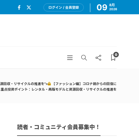
09
8月
ログイン / 会員登録
2026
0
源回収・リサイクルの推進を">
【ファッション編】コロナ禍からの回復に
た重点投資ポイント：レンタル・再販モデルと資源回収・リサイクルの推進を
読者・コミュニティ会員募集中！