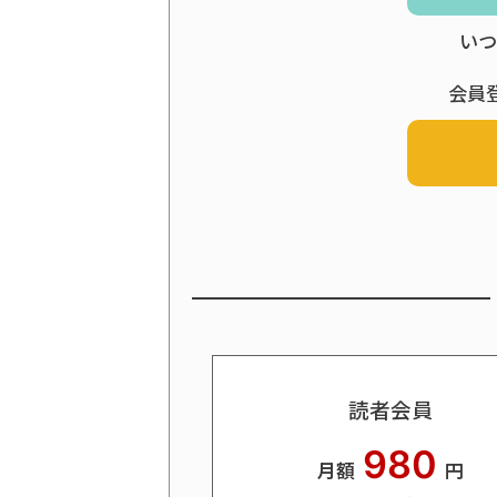
いつ
会員
読者会員
980
月額
円