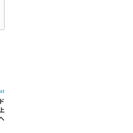
xt
ド
上
へ