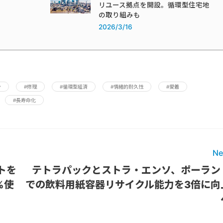
リユース拠点を開設。循環型住宅地
の取り組みも
2026/3/16
ン
#修理
#循環型経済
#情緒的耐久性
#愛着
#長寿命化
Ne
トを
テトラパックとストラ・エンソ、ポーラン
%使
での飲料用紙容器リサイクル能力を3倍に向