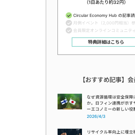
（1日あたり約32円）
Circular Economy Hub の記
月例イベント（2,000円相当）
会員限定オンラインコミュニテ
特典詳細はこちら
【おすすめ記事】会
なぜ資源循環は安全保障
か。日フィン連携が示す
ーエコノミーの新しい役
2026/4/3
リサイクル率向上に埋立