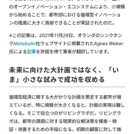
のオープンイノベーション・エコシステムにより、小規模
から始めることで、都市部における循環型イノベーショ
ンの推進に大きく貢献できることが実証されたのだ。
※
この記事は、2021
年11
月29
日、オランダのシンクタン
ク
Metabolic
社ウェブサイトに掲載されたAgnes Weber
氏による
記事
を許諾を得て筆者が翻訳しています。
未来に向けた大計画ではなく、「い
ま」小さな試みで成功を収める
循環型経済に関する大がかりな計画を策定する都市が増
えているが、特に規模が大きくなると、計画の実現は難し
くなる。そこで役立つのがリビングラボだ。リビングラ
ボは、都市の課題に対する現実的な解決策を模索・検
証・改善するための手段になる。初期の顧客に対して価