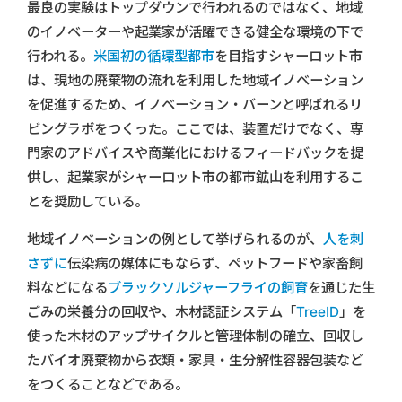
最良の実験はトップダウンで行われるのではなく、地域
のイノベーターや起業家が活躍できる健全な環境の下で
行われる。
米国初の循環型都市
を目指すシャーロット市
は、現地の廃棄物の流れを利用した地域イノベーション
を促進するため、イノベーション・バーンと呼ばれるリ
ビングラボをつくった。ここでは、装置だけでなく、専
門家のアドバイスや商業化におけるフィードバックを提
供し、起業家がシャーロット市の都市鉱山を利用するこ
とを奨励している。
地域イノベーションの例として挙げられるのが、
人を刺
さずに
伝染病の媒体にもならず、ペットフードや家畜飼
料などになる
ブラックソルジャーフライの飼育
を通じた生
ごみの栄養分の回収や、木材認証システム「
TreeID
」を
使った木材のアップサイクルと管理体制の確立、回収し
たバイオ廃棄物から衣類・家具・生分解性容器包装など
をつくることなどである。