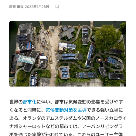
廣瀬 優香
,
2022年1月28日
世界の
都市化
に伴い、都市は気候変動の影響を受けやす
くなると同時に、
気候変動対策を主導
できる強い立場に
ある。オランダのアムステルダムや米国のノースカロライ
ナ州シャーロットなどの都市では、アーバンリビングラ
ボを通じた実験が行われている。これらのユーザー主体