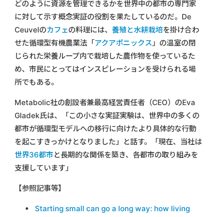
どのように資源を管理できるかを世界中の都市の専門家
に対して示す概念実証の役割を果たしているのだ。De
Ceuvelの
カフェ
の料理には、
養殖と水耕栽培
を掛け合わ
せた循環型有機農業法「
アクアポニックス
」の温室の閉
じられた栄養ループ内で栽培した農作物を使っているた
め、市民にとってはインスピレーションを受けられる場
所でもある。
Metabolic社の創設者兼最高経営責任者（CEO）のEva
Gladek氏は、「この小さな実証実験は、世界中の多くの
都市が循環型モデルへの移行に向けたより具体的な行動
を起こすきっかけとなりました」と話す。「現在、当社は
世界36都市
と長期的な関係を築き、各都市の取り組みを
支援しています」
【参照記事等】
Starting small can go a long way: how living