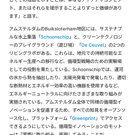
ト、またはそれらを提示することよりずっと価値があり
ます」と話す。
アムステルダムのBuiksloterham地区には、サステナブ
ルな水上集落「
Schoonschip
」と、クリーンテクノロジ
ーのプレイグラウンド（遊び場）「
De Ceuvel
」の2つの
リビングラボがある。これらは、地元での持続可能なエ
ネルギー生産への移行など、循環型戦略のための実験場
としての役割を果たしている。Schoonschipでは、運河
の水から熱を抽出したり、太陽光発電で発電したり、適切
な断熱材とエネルギー効率の高い機器を使用するなど、
エネルギーニュートラルに向けたさまざまな取り組みが
実施されている。アムステルダム全体で同様の循環型イ
ノベーションを促進するため、すべての知見をオープンソ
ース化し、プラットフォーム「
Greenprint
」でアクセス
できるようにしている。循環型イノベーションのモット
ーは「実際に取り組み、再現してみる」ことだ。