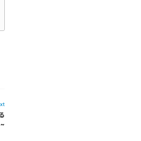
xt
る
ト~