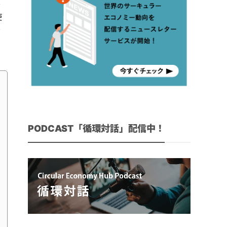
よ
使
て
PODCAST「循環対話」配信中！