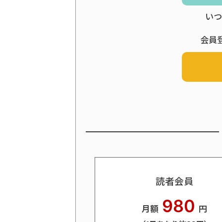
いつ
会員
読者会員
980
月額
円