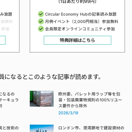
（1日あたり約99円）
事読み放題
Circular Economy Hubの記事読み放題
参加無料
月例イベント（2,000円相当）参加無料
ィ参加
会員限定オンラインコミュニティ参加
特典詳細はこちら
員になるとこのような記事が読めます。
になるの
欧州委、パレット用ラップ等を包
サーキュラ
装・包装廃棄物規則の100%リユー
割
ス要件から除外
2026/3/19
税と技術の
ロンドン市、港湾跡地で建設資材の