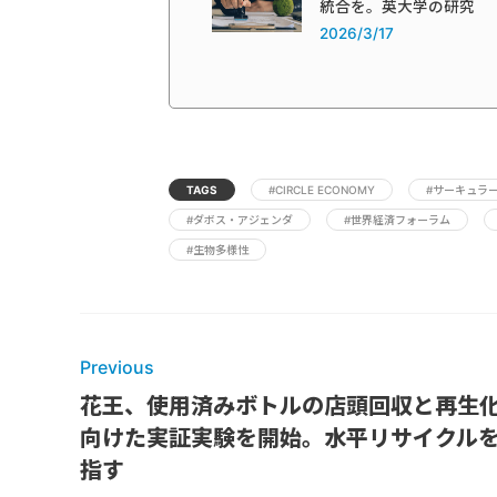
統合を。英大学の研究
2026/3/17
TAGS
#CIRCLE ECONOMY
#サーキュラ
#ダボス・アジェンダ
#世界経済フォーラム
#生物多様性
Previous
花王、使用済みボトルの店頭回収と再生
向けた実証実験を開始。水平リサイクル
指す