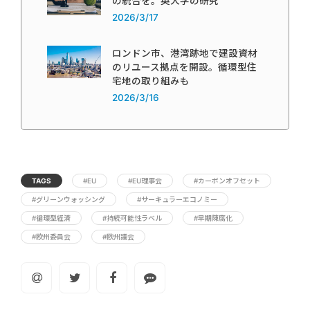
の統合を。英大学の研究
2026/3/17
ロンドン市、港湾跡地で建設資材
のリユース拠点を開設。循環型住
宅地の取り組みも
2026/3/16
TAGS
#EU
#EU理事会
#カーボンオフセット
#グリーンウォッシング
#サーキュラーエコノミー
#循環型経済
#持続可能性ラベル
#早期陳腐化
#欧州委員会
#欧州議会