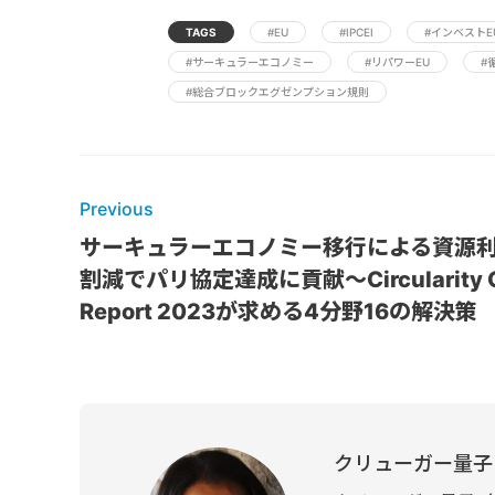
TAGS
#EU
#IPCEI
#インベストE
#サーキュラーエコノミー
#リパワーEU
#
#総合ブロックエグゼンプション規則
Previous
サーキュラーエコノミー移行による資源利
割減でパリ協定達成に貢献～Circularity 
Report 2023が求める4分野16の解決策
クリューガー量子