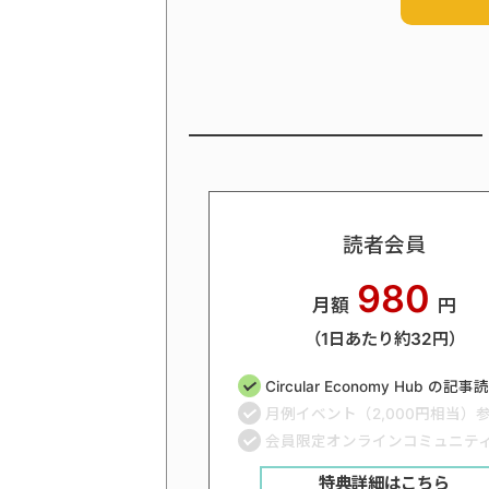
読者会員
980
月額
円
（1日あたり約32円）
Circular Economy Hub の記
月例イベント（2,000円相当）
会員限定オンラインコミュニテ
特典詳細はこちら