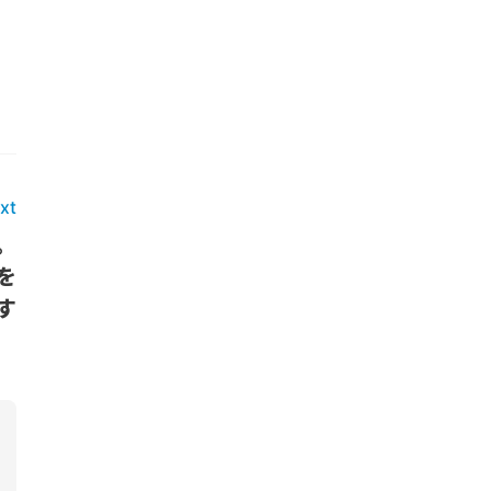
xt
。
を
す