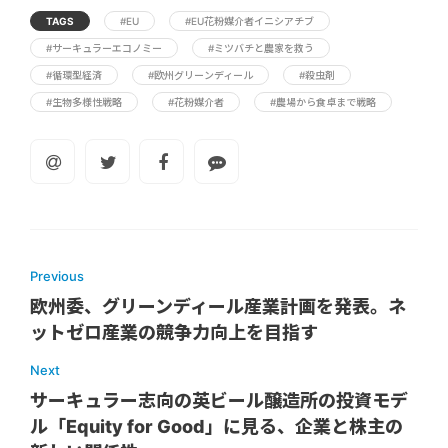
TAGS
#EU
#EU花粉媒介者イニシアチブ
#サーキュラーエコノミー
#ミツバチと農家を救う
#循環型経済
#欧州グリーンディール
#殺虫剤
#生物多様性戦略
#花粉媒介者
#農場から食卓まで戦略
Previous
欧州委、グリーンディール産業計画を発表。ネ
ットゼロ産業の競争力向上を目指す
Next
サーキュラー志向の英ビール醸造所の投資モデ
ル「Equity for Good」に見る、企業と株主の