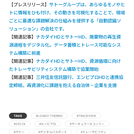
【プレスリリース】
サトーグループは、あらゆるモノやヒ
トに情報をひも付け、その動きを可視化することで、現場
ごとに最適な課題解決の仕組みを提供する「自動認識ソ
リューション」の会社です。
【関連記事】
ナカダイHDとサトーHD、廃棄物の再生資
源過程をデジタル化。データ蓄積とトレース可能なシス
テム構築に前進
【関連記事】
ナカダイHDとサトーHD、資源循環に向け
たトレーサビリティシステム構築で協業開始
【関連記事】
三井住友信託銀行、エンビプロHDと連携協
定締結。再資源化に課題を抱える自治体・企業を支援
TAGS
#LOGBIZ-THERMO
#TRACEVIEW
#VOLTA
#エンビプロ
#サーキュラーエコノミー
#サトー
#デジタルパスポート
#トレーサビリティ