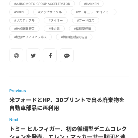
#AJINOMOTO GROUP ACCELERATOR
#HAKKEN
#SDGS
#アップサイクル
#サーキュラーエコノミー
#サステナブル
#タイミー
#フードロス
#乾燥廃棄野菜
#味の素
#循環型経済
#肥銀オフィスビジネス
#阿蘇農業協同組合
Previous
米フォードとHP、3Dプリントで出る廃棄物を
自動車部品に再利用
Next
トミー ヒルフィガー、初の循環型デニムコレク
ションを発売。エレン・マッカーサー財団と連