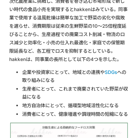
次化農産業に挑戦し、消費者を巻き込む市場形成で新し
い時代の⾷品⼩売を実現するとhakkenはみている。同事
業で使用する温⾵乾燥は簡単な加⼯で野菜の劣化や腐敗
を遅らせ、消費期限は従来の⽣鮮野菜の10〜25倍程度延
びることから、⽣産過程での廃棄コスト削減・物流のロ
ス減少と効率化・⼩売の仕⼊れ最適化・家庭での保管期
限延⻑など、各工程でロスを抑制するとしている。
hakkenは、同事業の長所として以下の4つを示した。
企業や投資家にとって、地域との連携や
SDGs
への
取り組みになる
⽣産者にとって、これまで廃棄されていた野菜が収
益になる
地⽅⾃治体にとって、循環型地域活性化になる
消費者にとって、健康増進や調理時間の短縮になる