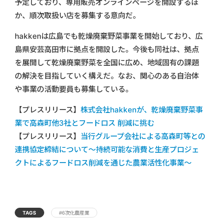
予定しており、専⽤販売オンラインページを開設するほ
か、順次取扱い店を募集する意向だ。
hakkenは広島でも乾燥廃棄野菜事業を開始しており、広
島県安芸⾼⽥市に拠点を開設した。今後も同社は、拠点
を展開して乾燥廃棄野菜を全国に広め、地域固有の課題
の解決を目指していく構えだ。なお、関⼼のある⾃治体
や事業の活動要員も募集している。
【プレスリリース】
株式会社hakkenが、乾燥廃棄野菜事
業で⾼森町他3社とフードロス 削減に挑む
【プレスリリース】
当行グループ会社による高森町等との
連携協定締結について～持続可能な消費と生産プロジェ
クトによるフードロス削減を通じた農業活性化事業～
TAGS
#6次化農産業