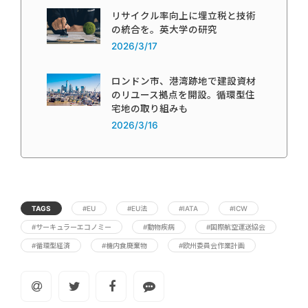
リサイクル率向上に埋立税と技術
の統合を。英大学の研究
2026/3/17
ロンドン市、港湾跡地で建設資材
のリユース拠点を開設。循環型住
宅地の取り組みも
2026/3/16
TAGS
#EU
#EU法
#IATA
#ICW
#サーキュラーエコノミー
#動物疾病
#国際航空運送協会
#循環型経済
#機内食廃棄物
#欧州委員会作業計画