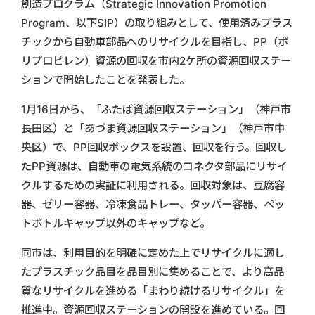
創造プログラム（Strategic Innovation Promotion
Program、以下SIP）の取り組みとして、使用済みプラス
チックから自動車部品へのリサイクルを目指し、PP（ポ
リプロピレン）資源の回収を市内2ケ所の資源回収ステー
ションで開始したことを発表した。
1月16日から、「ふたば資源回収ステーション」（神戸市
長田区）と「あづま資源回収ステーション」（神戸市中
央区）で、PP回収ボックスを設置、回収を行う。回収し
たPP資源は、自動車の電気系統のコネクタ部品にリサイ
クルするための実証に利用される。回収対象は、豆腐容
器、ゼリー容器、冷凍食品トレー、タッパー容器、ペッ
トボトルキャップ以外のキャップなど。
同市は、利用目的を明確に定めた上でリサイクルに適し
たプラスチック品目を品目別に集めることで、より高品
質なリサイクルを進める「まわり続けるリサイクル」を
推進中。資源回収ステーションの開設を進めている。回