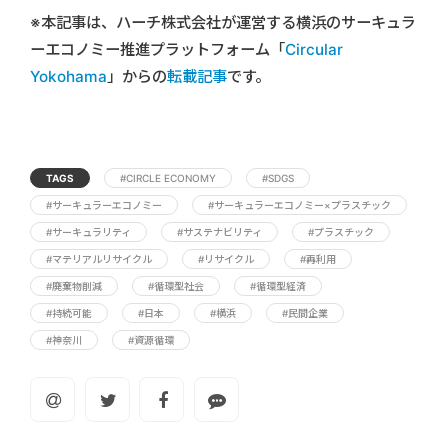
※本記事は、ハーチ株式会社が運営する横浜のサーキュラ
ーエコノミー推進プラットフォーム「
Circular
Yokohama
」からの
転載記事
です。
TAGS
#CIRCLE ECONOMY
#SDGS
#サーキュラーエコノミー
#サーキュラーエコノミー×プラスチック
#サーキュラリティ
#サステナビリティ
#プラスチック
#マテリアルリサイクル
#リサイクル
#再利用
#廃棄物削減
#循環型社会
#循環型経済
#持続可能
#日本
#横浜
#民間企業
#神奈川
#資源循環