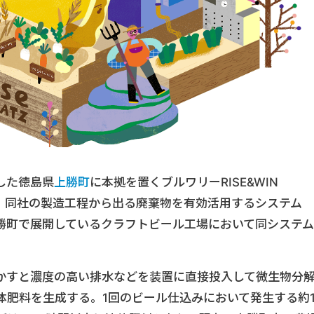
した徳島県
上勝町
に本拠を置くブルワリーRISE&WIN
ク）は、同社の製造工程から出る廃棄物を有効活用するシステム
、上勝町で展開しているクラフトビール工場において同システム
かすと濃度の高い排水などを装置に直接投入して微生物分
体肥料を生成する。1回のビール仕込みにおいて発生する約