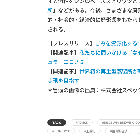
する酒粕をジンのベーススピリッツとし
所
」などがある。今後、さまざまな廃
的・社会的・経済的に好影響をもたら
される。
【プレスリリース】
ごみを資源化する”S
【関連記事】
私たちに問いかける「な
ュラーエコノミー
【関連記事】
世界初の再生型蒸留所が
実現を目指す
＊冒頭の画像の出典：株式会社スペッ
TAGS
#RERISE
#RISE&WIN BREWING CO
#モルトかす
#上勝町
#循環型経済