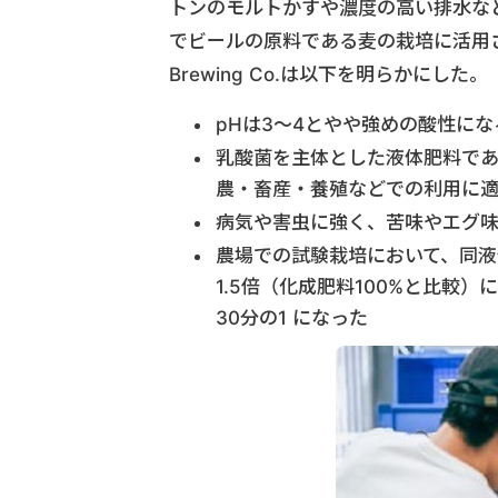
トンのモルトかすや濃度の高い排水な
でビールの原料である麦の栽培に活用さ
Brewing Co.は以下を明らかにした。
pHは3〜4とやや強めの酸性に
乳酸菌を主体とした液体肥料で
農・畜産・養殖などでの利用に
病気や害虫に強く、苦味やエグ
農場での試験栽培において、同液
1.5倍（化成肥料100%と比較
30分の1 になった