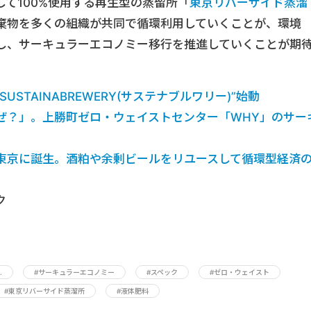
て100%使用する再生型の蒸留所「
東京リバーサイド蒸溜
棄物を多くの組織が共同で循環利用していくことが、環境
し、サーキュラーエコノミー移行を推進していくことが期
USTAINABREWERY(サステナブルワリー)”始動
ぜ？」。上勝町ゼロ・ウェイストセンター「WHY」のサー
東京に誕生。酒粕や余剰ビールをリユースして循環型経済
ク
.
#サーキュラーエコノミー
#スペック
#ゼロ・ウェイスト
#東京リバーサイド蒸溜所
#液体肥料