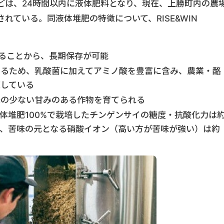
どは、24時間以内に液体肥料となり、現在、上勝町内の農
れている。同液体堆肥の特徴について、RISE&WIN
なることから、長期保存が可能
あるため、乳酸菌に加えてアミノ酸を豊富に含み、農業・酪
適している
味の少ない甘みのある作物を育てられる
体堆肥100%で栽培したチンゲンサイの糖度・抗酸化力は
）に、苦味の元となる硝酸イオン（高い方が苦味が強い）は約